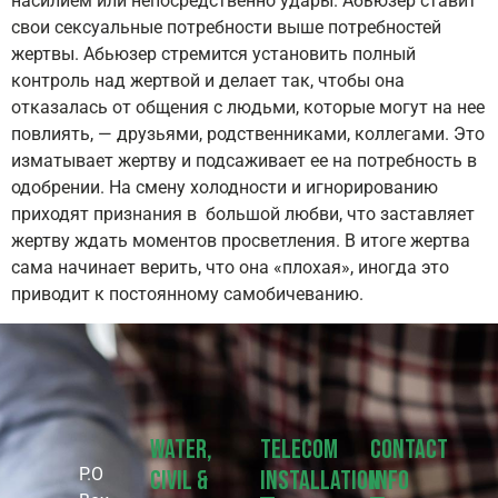
насилием или непосредственно удары. Абьюзер ставит
свои сексуальные потребности выше потребностей
жертвы. Абьюзер стремится установить полный
контроль над жертвой и делает так, чтобы она
отказалась от общения с людьми, которые могут на нее
повлиять, — друзьями, родственниками, коллегами. Это
изматывает жертву и подсаживает ее на потребность в
одобрении. На смену холодности и игнорированию
приходят признания в большой любви, что заставляет
жертву ждать моментов просветления. В итоге жертва
сама начинает верить, что она «плохая», иногда это
приводит к постоянному самобичеванию.
Water,
Telecom
Contact
P.O
Civil &
Installation
Info