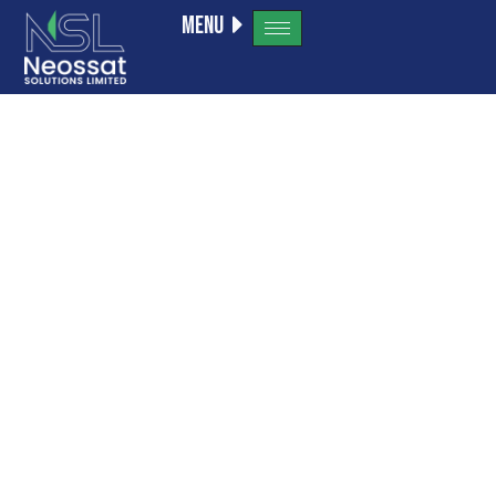
Menu
Абьюзи
отношен
Википед