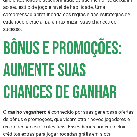
ao seu estilo de jogo e nível de habilidade. Uma
compreensão aprofundada das regras e das estratégias de
cada jogo é crucial para maximizar suas chances de
sucesso.
Bônus e Promoções:
Aumente Suas
Chances de Ganhar
O
casino vegashero
é conhecido por suas generosas ofertas
de bônus e promoções, que visam atrair novos jogadores e
recompensar os clientes fiéis. Esses bônus podem incluir
créditos extras para jogar, rodadas grátis em slots