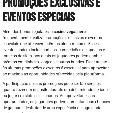
Promoções Exclusivas e
Eventos Especiais
Além dos bônus regulares, o
casino vegashero
frequentemente realiza promoções exclusivas e eventos
especiais que oferecem prêmios ainda maiores. Esses
eventos podem incluir sorteios, competições de apostas e
torneios de slots, nos quais os jogadores podem ganhar
prêmios em dinheiro, viagens e outros brindes. Ficar atento
às últimas promoções e eventos é essencial para aproveitar
ao máximo as oportunidades oferecidas pela plataforma.
A participação nessas promoções pode ser tão simples
quanto fazer um depósito durante um determinado período
ou jogar em slots selecionados. Ao aproveitar essas
oportunidades, os jogadores podem aumentar suas chances
de ganhar e desfrutar de uma experiência de jogo ainda