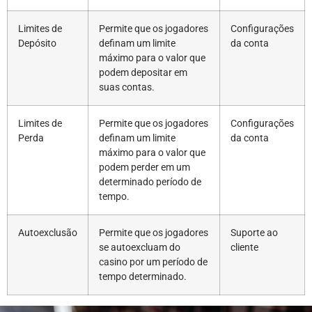
Limites de
Permite que os jogadores
Configurações
Depósito
definam um limite
da conta
máximo para o valor que
podem depositar em
suas contas.
Limites de
Permite que os jogadores
Configurações
Perda
definam um limite
da conta
máximo para o valor que
podem perder em um
determinado período de
tempo.
Autoexclusão
Permite que os jogadores
Suporte ao
se autoexcluam do
cliente
casino por um período de
tempo determinado.