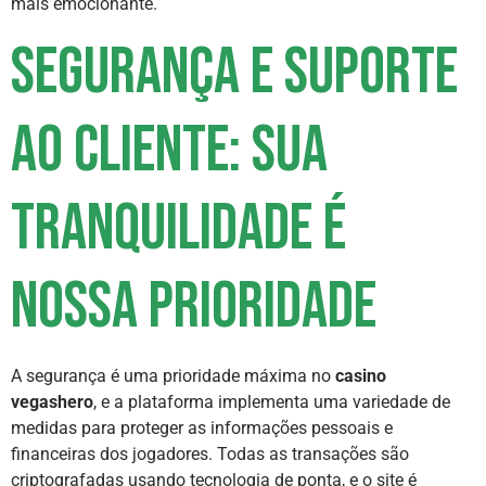
mais emocionante.
Segurança e Suporte
ao Cliente: Sua
Tranquilidade é
Nossa Prioridade
A segurança é uma prioridade máxima no
casino
vegashero
, e a plataforma implementa uma variedade de
medidas para proteger as informações pessoais e
financeiras dos jogadores. Todas as transações são
criptografadas usando tecnologia de ponta, e o site é