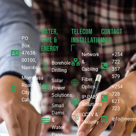
Water,
Telecom
Contact
P.O
Civil &
Installation
Info
Box
Energy
47638-
Network
+254
00100,
&
722
Borehole
Nairobi
Cabling
357
Drilling
579
Mombasa
Fiber
Solar
Road Off
Optics
+254
Power
City
728
Solutions
IP-PABX
Cabanas
621
Solutions
Small
723
Dams
CCTV &
info@neoss
&
Security
Water
Pans