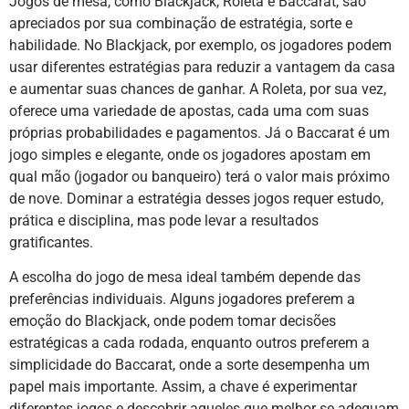
Jogos de mesa, como Blackjack, Roleta e Baccarat, são
apreciados por sua combinação de estratégia, sorte e
habilidade. No Blackjack, por exemplo, os jogadores podem
usar diferentes estratégias para reduzir a vantagem da casa
e aumentar suas chances de ganhar. A Roleta, por sua vez,
oferece uma variedade de apostas, cada uma com suas
próprias probabilidades e pagamentos. Já o Baccarat é um
jogo simples e elegante, onde os jogadores apostam em
qual mão (jogador ou banqueiro) terá o valor mais próximo
de nove. Dominar a estratégia desses jogos requer estudo,
prática e disciplina, mas pode levar a resultados
gratificantes.
A escolha do jogo de mesa ideal também depende das
preferências individuais. Alguns jogadores preferem a
emoção do Blackjack, onde podem tomar decisões
estratégicas a cada rodada, enquanto outros preferem a
simplicidade do Baccarat, onde a sorte desempenha um
papel mais importante. Assim, a chave é experimentar
diferentes jogos e descobrir aqueles que melhor se adequam