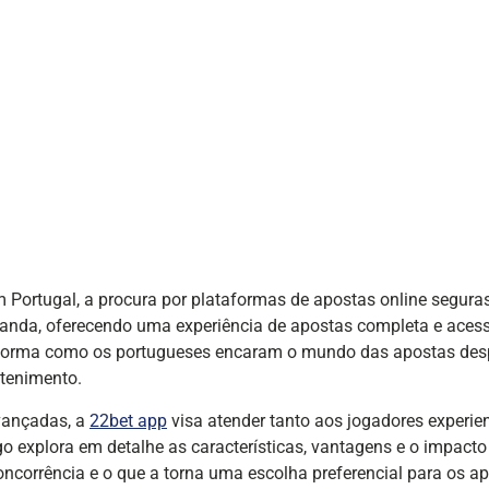
 do Entreten
m Portugal, a procura por plataformas de apostas online segur
da, oferecendo uma experiência de apostas completa e acessív
a forma como os portugueses encaram o mundo das apostas desp
tenimento.
avançadas, a
22bet app
visa atender tanto aos jogadores experie
go explora em detalhe as características, vantagens e o impact
ncorrência e o que a torna uma escolha preferencial para os a