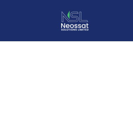
Aposta Sem
Revolução