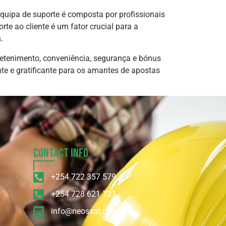
 equipa de suporte é composta por profissionais
rte ao cliente é um fator crucial para a
.
etenimento, conveniência, segurança e bónus
te e gratificante para os amantes de apostas
Contact Info
+254 722 357 579
+254 728 621 723
info@neossat.co.ke