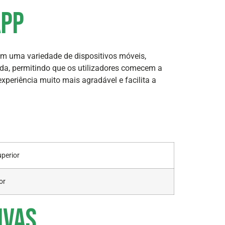
app
 em uma variedade de dispositivos móveis,
ida, permitindo que os utilizadores comecem a
periência muito mais agradável e facilita a
uperior
or
ivas