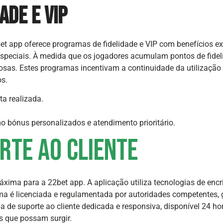
ade e VIP
et app oferece programas de fidelidade e VIP com benefícios e
 especiais. À medida que os jogadores acumulam pontos de fidel
as. Estes programas incentivam a continuidade da utilização
os.
a realizada.
o bónus personalizados e atendimento prioritário.
rte ao Cliente
áxima para a 22bet app. A aplicação utiliza tecnologias de en
rma é licenciada e regulamentada por autoridades competentes, 
a de suporte ao cliente dedicada e responsiva, disponível 24 hor
s que possam surgir.