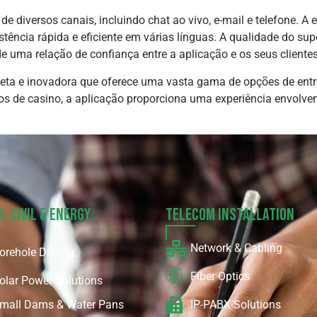
de diversos canais, incluindo chat ao vivo, e-mail e telefone. A
stência rápida e eficiente em várias línguas. A qualidade do supo
de uma relação de confiança entre a aplicação e os seus clientes
ta e inovadora que oferece uma vasta gama de opções de entr
os de casino, a aplicação proporciona uma experiência envolven
, Civil & Energy
Telecom Installation
Network & Cabling
orehole Drilling
Fiber Optics
olar Power Solutions
mall Dams & Water Pans
IP-PABX Solutions