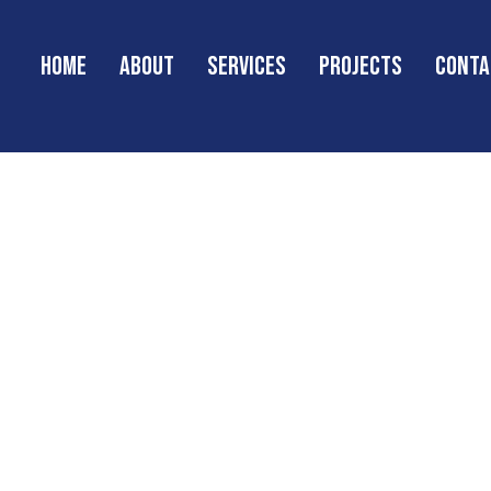
Home
About
Services
Projects
Conta
 Limites 22be
 do Entreten