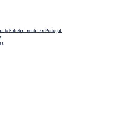
o do Entretenimento em Portugal.
p
as
 Limites: 22be