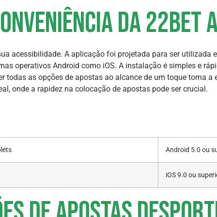
Conveniência da 22bet 
a acessibilidade. A aplicação foi projetada para ser utilizada
emas operativos Android como iOS. A instalação é simples e ráp
r todas as opções de apostas ao alcance de um toque torna a ex
al, onde a rapidez na colocação de apostas pode ser crucial.
lets
Android 5.0 ou s
iOS 9.0 ou superi
ões de Apostas Desport