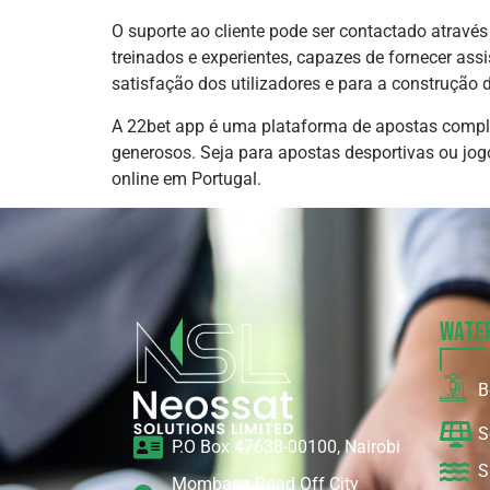
O suporte ao cliente pode ser contactado através 
treinados e experientes, capazes de fornecer assi
satisfação dos utilizadores e para a construção 
A 22bet app é uma plataforma de apostas comple
generosos. Seja para apostas desportivas ou jog
online em Portugal.
Water
B
S
P.O Box 47638-00100, Nairobi
S
Mombasa Road Off City