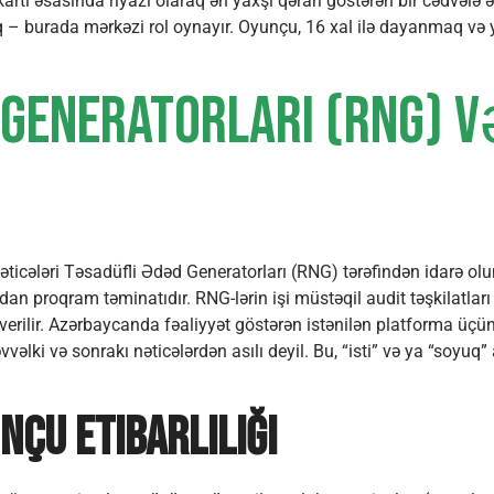
kartı əsasında riyazi olaraq ən yaxşı qərarı göstərən bir cədvələ
– burada mərkəzi rol oynayır. Oyunçu, 16 xal ilə dayanmaq və y
Generatorları (RNG) 
ticələri Təsadüfli Ədəd Generatorları (RNG) tərəfindən idarə olu
dan proqram təminatıdır. RNG-lərin işi müstəqil audit təşkilatları
erilir. Azərbaycanda fəaliyyət göstərən istənilən platforma üçün
əvvəlki və sonrakı nəticələrdən asılı deyil. Bu, “isti” və ya “soy
nçu Etibarlılığı