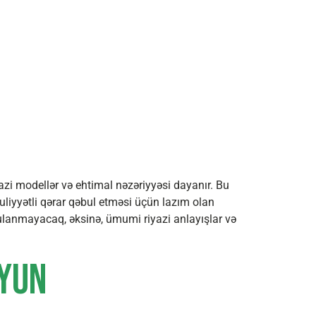
yaziyyatı:
i
azi modellər və ehtimal nəzəriyyəsi dayanır. Bu
liyyətli qərar qəbul etməsi üçün lazım olan
ulanmayacaq, əksinə, ümumi riyazi anlayışlar və
yun