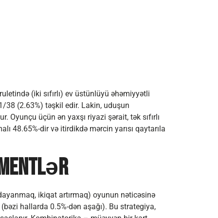
uletində (iki sıfırlı) ev üstünlüyü əhəmiyyətli
/38 (2.63%) təşkil edir. Lakin, uduşun
 Oyunçu üçün ən yaxşı riyazi şərait, tək sıfırlı
ı 48.65%-dir və itirdikdə mərcin yarısı qaytarıla
ementlər
 dayanmaq, ikiqat artırmaq) oyunun nəticəsinə
(bəzi hallarda 0.5%-dən aşağı). Bu strategiya,