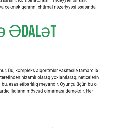
 əsaslanır. Kombinatorika – müəyyən bir kart
a çəkmək qərarını ehtimal nəzəriyyəsi əsasında
və Ədalət
nur. Bu, kompleks alqoritmlər vasitəsilə tamamilə
 tərəfindən nizamlı olaraq yoxlanılaraq, nəticələrin
 bu, əsas etibarlılıq meyarıdır. Oyunçu üçün bu o
uq” ardıcıllıqların mövcud olmaması deməkdir. Hər