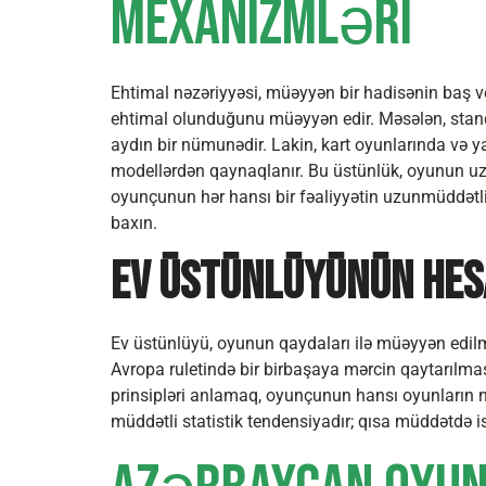
Mexanizmləri
Ehtimal nəzəriyyəsi, müəyyən bir hadisənin baş ve
ehtimal olunduğunu müəyyən edir. Məsələn, standa
aydın bir nümunədir. Lakin, kart oyunlarında və 
modellərdən qaynaqlanır. Bu üstünlük, oyunun uzu
oyunçunun hər hansı bir fəaliyyətin uzunmüddətli 
baxın.
Ev Üstünlüyünün Hes
Ev üstünlüyü, oyunun qaydaları ilə müəyyən edilmi
Avropa ruletində bir birbaşaya mərcin qaytarılması
prinsipləri anlamaq, oyunçunun hansı oyunların 
müddətli statistik tendensiyadır; qısa müddətdə is