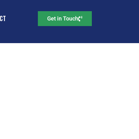
ct
Get in Touch
yaziyyatı:
i