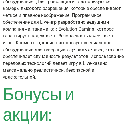
оборудования. Для трансляции игр используются
камеры высокого разрешения, которые обеспечивают
четкое и плавное изображение. Программное
обеспечение для Live-игр разработано ведущими
компаниями, такими как Evolution Gaming, которое
гарантирует надежность, безопасность и честность
игры. Кроме того, казино использует специальное
оборудование для генерации случайных чисел, которое
обеспечивает случайность результатов. Использование
передовых технологий делает игру в Live-казино
максимально реалистичной, безопасной и
увлекательной.
Бонусы и
акции: