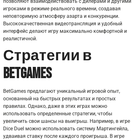
позволяют взаимодействовать с дилерами и другими
игроками в режиме реального времени, создавая
неповторимую атмосферу азарта и конкуренции.
Высококачественная видеотрансляция и удобный
интерфейс делают игру максимально комфортной и
реалистичной.
Стратегии в
BetGames
BetGames предлагают уникальный игровой опыт,
основанный на быстрых результатах и простых
правилах. Однако, даже в этих играх можно
использовать определенные стратегии, чтобы
увеличить свои шансы на выигрыш. Например, в игре
Dice Duel можно использовать систему Мартингейла,
удваивая ставку после каждого проигрыша. В игре