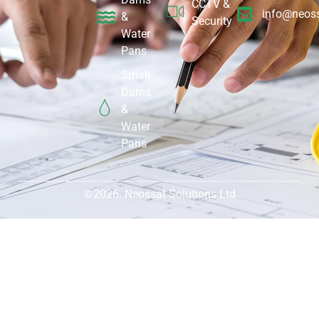
CCTV &
info@neoss
&
Security
Water
Pans
Small
Dams
&
Water
Pans
©2026. Neossat Solutions Ltd