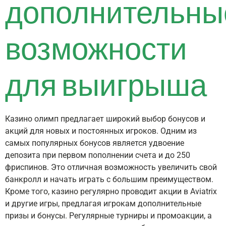
дополнительны
возможности
для выигрыша
Казино олимп предлагает широкий выбор бонусов и
акций для новых и постоянных игроков. Одним из
самых популярных бонусов является удвоение
депозита при первом пополнении счета и до 250
фриспинов. Это отличная возможность увеличить свой
банкролл и начать играть с большим преимуществом.
Кроме того, казино регулярно проводит акции в Aviatrix
и другие игры, предлагая игрокам дополнительные
призы и бонусы. Регулярные турниры и промоакции, а