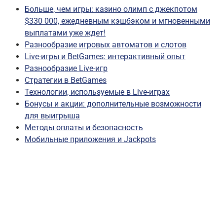
Больше, чем игры: казино олимп с джекпотом
$330 000, ежедневным кэшбэком и мгновенными
выплатами уже ждет!
Разнообразие игровых автоматов и слотов
Live-игры и BetGames: интерактивный опыт
Разнообразие Live-игр
Стратегии в BetGames
Технологии, используемые в Live-играх
Бонусы и акции: дополнительные возможности
для выигрыша
Методы оплаты и безопасность
Мобильные приложения и Jackpots
Больше,