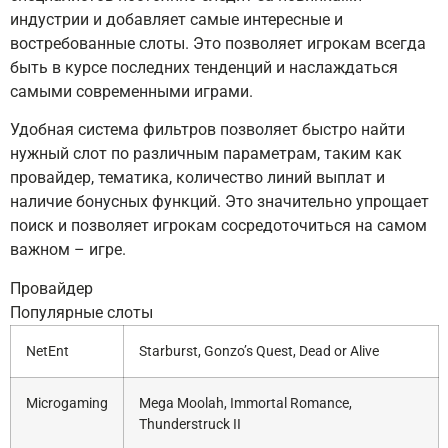
индустрии и добавляет самые интересные и
востребованные слоты. Это позволяет игрокам всегда
быть в курсе последних тенденций и наслаждаться
самыми современными играми.
Удобная система фильтров позволяет быстро найти
нужный слот по различным параметрам, таким как
провайдер, тематика, количество линий выплат и
наличие бонусных функций. Это значительно упрощает
поиск и позволяет игрокам сосредоточиться на самом
важном – игре.
Провайдер
Популярные слоты
NetEnt
Starburst, Gonzo’s Quest, Dead or Alive
Microgaming
Mega Moolah, Immortal Romance,
Thunderstruck II