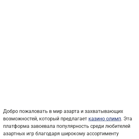
выплат
уже
ждет!
Добро пожаловать в мир азарта и захватывающих
возможностей, который предлагает
казино олимп
. Эта
платформа завоевала популярность среди любителей
азартных игр благодаря широкому ассортименту