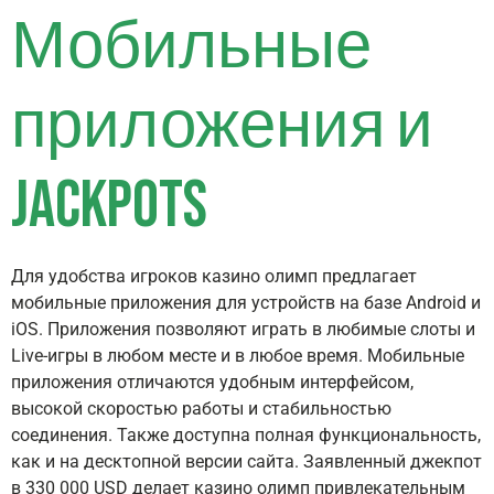
Мобильные
приложения и
Jackpots
Для удобства игроков казино олимп предлагает
мобильные приложения для устройств на базе Android и
iOS. Приложения позволяют играть в любимые слоты и
Live-игры в любом месте и в любое время. Мобильные
приложения отличаются удобным интерфейсом,
высокой скоростью работы и стабильностью
соединения. Также доступна полная функциональность,
как и на десктопной версии сайта. Заявленный джекпот
в 330 000 USD делает казино олимп привлекательным