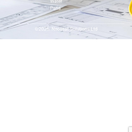
Water
Pans
©2026. Neossat Solutions Ltd