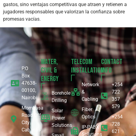
gastos, sino ventajas competitivas que atraen y retienen a
jugadores responsables que valorizan la confianza sobre
promesas vacías.
Water,
Telecom
Contact
P.O
Civil &
Installation
Info
Box
Energy
47638-
Network
+254
00100,
&
722
Borehole
Nairobi
Cabling
357
Drilling
579
Mombasa
Fiber
Solar
Road Off
Optics
+254
Power
City
728
Solutions
IP-PABX
Cabanas
621
Solutions
Small