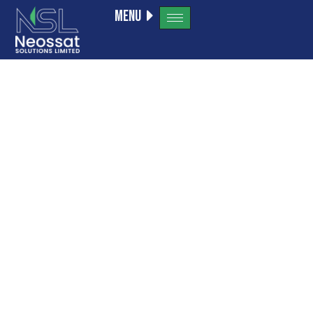
Menu
Cómo la
tecnología
blockchain