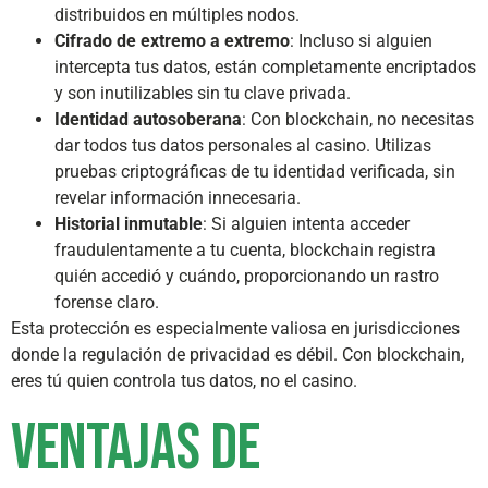
distribuidos en múltiples nodos.
Cifrado de extremo a extremo
: Incluso si alguien
intercepta tus datos, están completamente encriptados
y son inutilizables sin tu clave privada.
Identidad autosoberana
: Con blockchain, no necesitas
dar todos tus datos personales al casino. Utilizas
pruebas criptográficas de tu identidad verificada, sin
revelar información innecesaria.
Historial inmutable
: Si alguien intenta acceder
fraudulentamente a tu cuenta, blockchain registra
quién accedió y cuándo, proporcionando un rastro
forense claro.
Esta protección es especialmente valiosa en jurisdicciones
donde la regulación de privacidad es débil. Con blockchain,
eres tú quien controla tus datos, no el casino.
Ventajas de