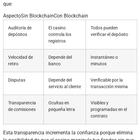
que:
AspectoSin BlockchainCon Blockchain
Auditoría de
El casino
Todos pueden
depósitos
controla los
verificar el depósito
registros
Velocidad de
Depende del
Instantáneo o
retiro
banco
minutos
Disputas
Depende del
Verificable por la
servicio al cliente
transacción misma
Transparencia
Ocultas en
Visibles y
de comisiones
pequeña letra
programadas en el
contrato
Esta transparencia incrementa la confianza porque elimina