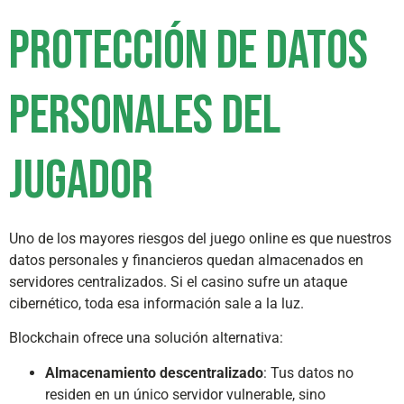
Protección de datos
personales del
jugador
Uno de los mayores riesgos del juego online es que nuestros
datos personales y financieros quedan almacenados en
servidores centralizados. Si el casino sufre un ataque
cibernético, toda esa información sale a la luz.
Blockchain ofrece una solución alternativa:
Almacenamiento descentralizado
: Tus datos no
residen en un único servidor vulnerable, sino