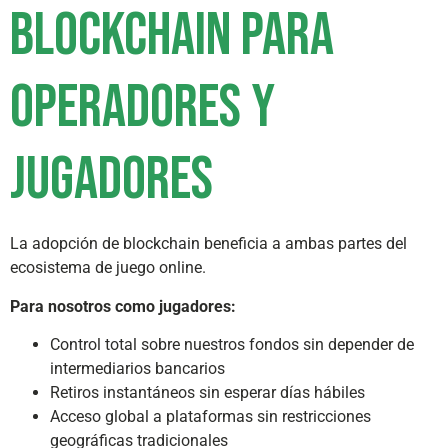
blockchain para
operadores y
jugadores
La adopción de blockchain beneficia a ambas partes del
ecosistema de juego online.
Para nosotros como jugadores:
Control total sobre nuestros fondos sin depender de
intermediarios bancarios
Retiros instantáneos sin esperar días hábiles
Acceso global a plataformas sin restricciones
geográficas tradicionales