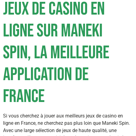
jeux de casino en
ligne sur Maneki
Spin, la meilleure
application de
France
Si vous cherchez à jouer aux meilleurs jeux de casino en
ligne en France, ne cherchez pas plus loin que Maneki Spin.
Avec une large sélection de jeux de haute qualité, une