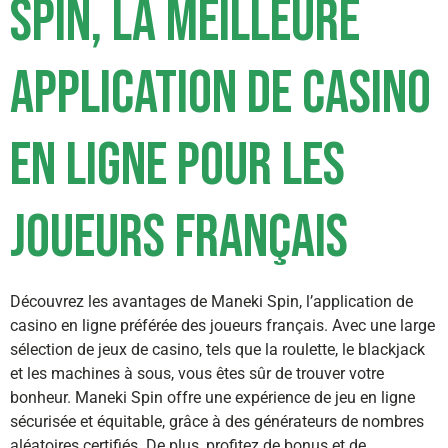
Spin, la meilleure
application de casino
en ligne pour les
joueurs français
Découvrez les avantages de Maneki Spin, l’application de
casino en ligne préférée des joueurs français. Avec une large
sélection de jeux de casino, tels que la roulette, le blackjack
et les machines à sous, vous êtes sûr de trouver votre
bonheur. Maneki Spin offre une expérience de jeu en ligne
sécurisée et équitable, grâce à des générateurs de nombres
aléatoires certifiés. De plus, profitez de bonus et de