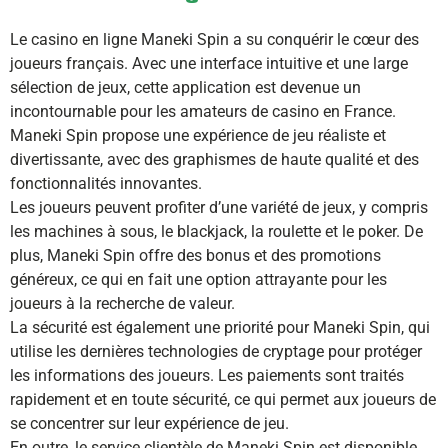
Le casino en ligne Maneki Spin a su conquérir le cœur des
joueurs français. Avec une interface intuitive et une large
sélection de jeux, cette application est devenue un
incontournable pour les amateurs de casino en France.
Maneki Spin propose une expérience de jeu réaliste et
divertissante, avec des graphismes de haute qualité et des
fonctionnalités innovantes.
Les joueurs peuvent profiter d’une variété de jeux, y compris
les machines à sous, le blackjack, la roulette et le poker. De
plus, Maneki Spin offre des bonus et des promotions
généreux, ce qui en fait une option attrayante pour les
joueurs à la recherche de valeur.
La sécurité est également une priorité pour Maneki Spin, qui
utilise les dernières technologies de cryptage pour protéger
les informations des joueurs. Les paiements sont traités
rapidement et en toute sécurité, ce qui permet aux joueurs de
se concentrer sur leur expérience de jeu.
En outre, le service clientèle de Maneki Spin est disponible