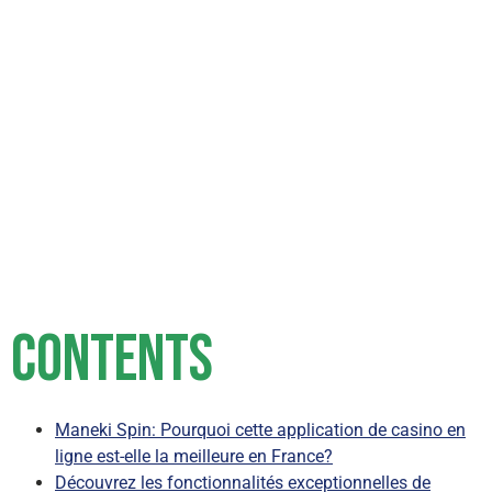
ligne en
France
Contents
Maneki Spin: Pourquoi cette application de casino en
ligne est-elle la meilleure en France?
Découvrez les fonctionnalités exceptionnelles de