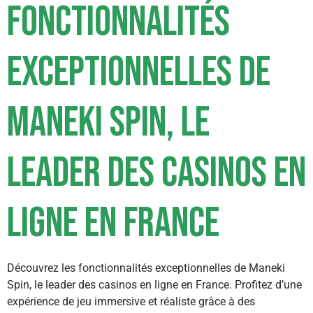
fonctionnalités
exceptionnelles de
Maneki Spin, le
leader des casinos en
ligne en France
Découvrez les fonctionnalités exceptionnelles de Maneki
Spin, le leader des casinos en ligne en France. Profitez d’une
expérience de jeu immersive et réaliste grâce à des