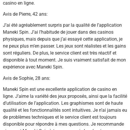
casino en ligne.
Avis de Pierre, 42 ans:
J’ai été agréablement surpris par la qualité de l’application
Maneki Spin. J’ai l’habitude de jouer dans des casinos
physiques, mais depuis que j’ai essayé cette application, je
ne peux plus m’en passer. Les jeux sont réalistes et les gains
sont réguliers. De plus, le service client est très réactif et
disponible à tout moment. Je suis vraiment satisfait de mon
expérience avec Maneki Spin.
Avis de Sophie, 28 ans:
Maneki Spin est une excellente application de casino en
ligne. J’aime la variété des jeux proposés, ainsi que la facilité
d’utilisation de l’application. Les graphismes sont de haute
qualité et les fonctionnalités sont intuitives. Je n’ai jamais eu
de problèmes techniques et le service client est toujours
disponible pour répondre à mes questions. Je recommande