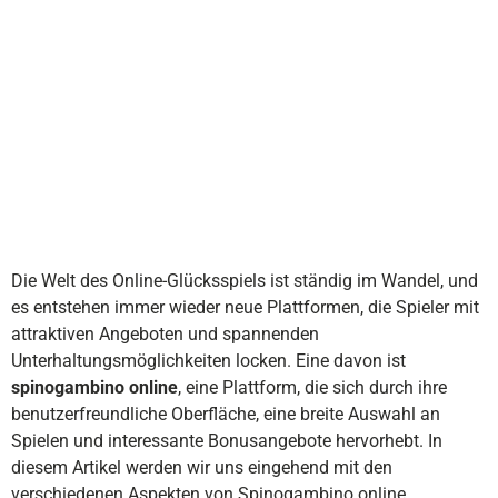
attraktiven
Auszahlunge
Die Welt des Online-Glücksspiels ist ständig im Wandel, und
es entstehen immer wieder neue Plattformen, die Spieler mit
attraktiven Angeboten und spannenden
Unterhaltungsmöglichkeiten locken. Eine davon ist
spinogambino online
, eine Plattform, die sich durch ihre
benutzerfreundliche Oberfläche, eine breite Auswahl an
Spielen und interessante Bonusangebote hervorhebt. In
diesem Artikel werden wir uns eingehend mit den
verschiedenen Aspekten von Spinogambino online