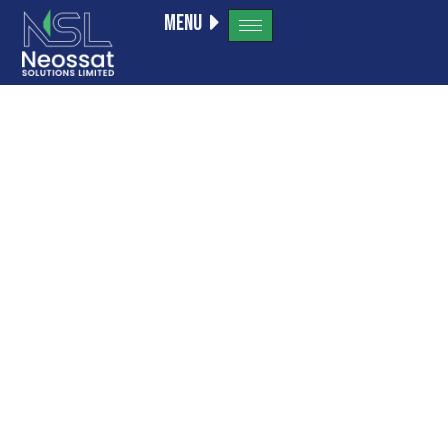
Menu
Fesselnde
Gewinnchan
erleben Ist