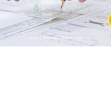
Dams
&
Water
Pans
©2026. Neossat Solutions Ltd