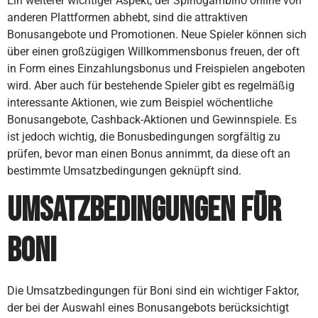
Ein weiterer wichtiger Aspekt, der Spinogambino online von
anderen Plattformen abhebt, sind die attraktiven
Bonusangebote und Promotionen. Neue Spieler können sich
über einen großzügigen Willkommensbonus freuen, der oft
in Form eines Einzahlungsbonus und Freispielen angeboten
wird. Aber auch für bestehende Spieler gibt es regelmäßig
interessante Aktionen, wie zum Beispiel wöchentliche
Bonusangebote, Cashback-Aktionen und Gewinnspiele. Es
ist jedoch wichtig, die Bonusbedingungen sorgfältig zu
prüfen, bevor man einen Bonus annimmt, da diese oft an
bestimmte Umsatzbedingungen geknüpft sind.
Umsatzbedingungen für
Boni
Die Umsatzbedingungen für Boni sind ein wichtiger Faktor,
der bei der Auswahl eines Bonusangebots berücksichtigt