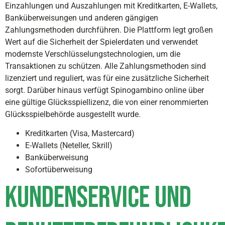
Einzahlungen und Auszahlungen mit Kreditkarten, E-Wallets,
Banküberweisungen und anderen gängigen
Zahlungsmethoden durchführen. Die Plattform legt großen
Wert auf die Sicherheit der Spielerdaten und verwendet
modernste Verschlüsselungstechnologien, um die
Transaktionen zu schützen. Alle Zahlungsmethoden sind
lizenziert und reguliert, was für eine zusätzliche Sicherheit
sorgt. Darüber hinaus verfügt Spinogambino online über
eine gültige Glücksspiellizenz, die von einer renommierten
Glücksspielbehörde ausgestellt wurde.
Kreditkarten (Visa, Mastercard)
E-Wallets (Neteller, Skrill)
Banküberweisung
Sofortüberweisung
Kundenservice und