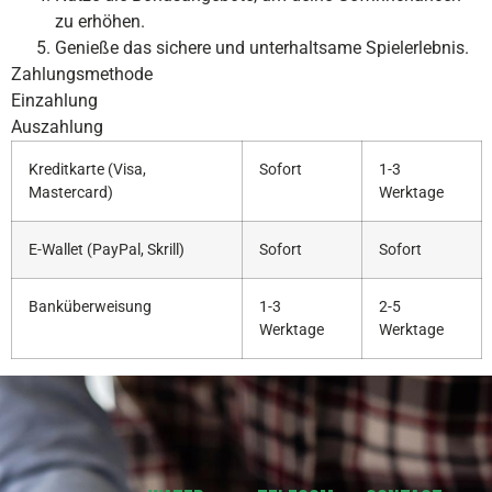
zu erhöhen.
Genieße das sichere und unterhaltsame Spielerlebnis.
Zahlungsmethode
Einzahlung
Auszahlung
Kreditkarte (Visa,
Sofort
1-3
Mastercard)
Werktage
E-Wallet (PayPal, Skrill)
Sofort
Sofort
Banküberweisung
1-3
2-5
Werktage
Werktage