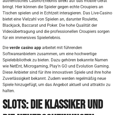
authentisches Casino-Erlebnis direkt auf das mobile Gerät
bringt. Hier können die Spieler gegen echte Croupiers an
Tischen spielen und in Echtzeit interagieren. Das Live-Casino
bietet eine Vielzahl von Spielen an, darunter Roulette,
Blackjack, Baccarat und Poker. Die hohe Qualität der
Videoübertragung und die professionellen Croupiers sorgen
für ein immersives Spielerlebnis.
Die
verde casino app
arbeitet mit führenden
Softwareanbietern zusammen, um eine hochwertige
Spielebibliothek zu bieten. Dazu gehören bekannte Namen
wie NetEnt, Microgaming, Play’n GO und Evolution Gaming.
Diese Anbieter sind für ihre innovativen Spiele und ihre hohe
Zuverlässigkeit bekannt. Zudem werden regelmäßig neue
Spiele hinzugefügt, um das Angebot aktuell und attraktiv zu
halten.
Slots: Die Klassiker und