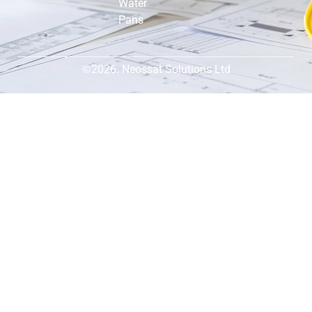
Water
Pans
©2026. Neossat Solutions Ltd