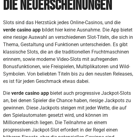
die Neuerscheinungen
Slots sind das Herzstück jedes Online-Casinos, und die
verde casino app
bildet hier keine Ausnahme. Die App bietet
eine riesige Auswahl an verschiedenen Slot-Titeln, die sich in
Thema, Gestaltung und Funktionen unterscheiden. Es gibt
klassische Slots, die an die traditionellen Fruchtmaschinen
erinnern, sowie moderne Video-Slots mit aufregenden
Bonusfunktionen, wie Freispielen, Multiplikatoren und Wild-
Symbolen. Von beliebten Titeln bis zu den neusten Releases,
es ist für jeden Geschmack etwas dabei.
Die
verde casino app
bietet auch progressive Jackpot-Slots
an, bei denen Spieler die Chance haben, riesige Jackpots zu
gewinnen. Diese Jackpots steigen mit jeder Wette, die auf
den Spielautomaten gesetzt wird, und können im
Millionenbereich liegen. Die Teilnahme an einem
progressiven Jackpot-Slot erfordert in der Regel einen