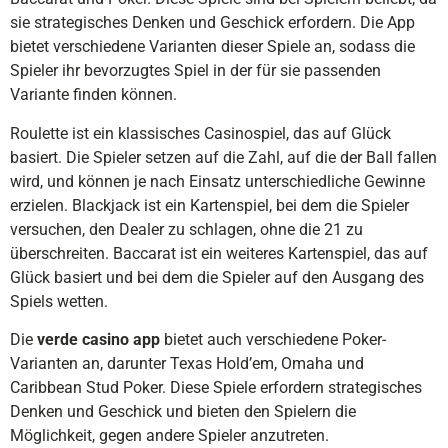
sie strategisches Denken und Geschick erfordern. Die App
bietet verschiedene Varianten dieser Spiele an, sodass die
Spieler ihr bevorzugtes Spiel in der für sie passenden
Variante finden können.
Roulette ist ein klassisches Casinospiel, das auf Glück
basiert. Die Spieler setzen auf die Zahl, auf die der Ball fallen
wird, und können je nach Einsatz unterschiedliche Gewinne
erzielen. Blackjack ist ein Kartenspiel, bei dem die Spieler
versuchen, den Dealer zu schlagen, ohne die 21 zu
überschreiten. Baccarat ist ein weiteres Kartenspiel, das auf
Glück basiert und bei dem die Spieler auf den Ausgang des
Spiels wetten.
Die
verde casino app
bietet auch verschiedene Poker-
Varianten an, darunter Texas Hold’em, Omaha und
Caribbean Stud Poker. Diese Spiele erfordern strategisches
Denken und Geschick und bieten den Spielern die
Möglichkeit, gegen andere Spieler anzutreten.