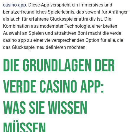
casino app
. Diese App verspricht ein immersives und
benutzerfreundliches Spielerlebnis, das sowohl für Anfänger
als auch für erfahrene Glücksspieler attraktiv ist. Die
Kombination aus modernster Technologie, einer breiten
Auswahl an Spielen und attraktiven Boni macht die verde
casino app zu einer vielversprechenden Option für alle, die
das Glücksspiel neu definieren möchten.
Die Grundlagen der
verde casino app:
Was Sie wissen
müssen