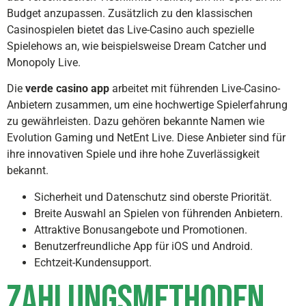
Budget anzupassen. Zusätzlich zu den klassischen
Casinospielen bietet das Live-Casino auch spezielle
Spielehows an, wie beispielsweise Dream Catcher und
Monopoly Live.
Die
verde casino app
arbeitet mit führenden Live-Casino-
Anbietern zusammen, um eine hochwertige Spielerfahrung
zu gewährleisten. Dazu gehören bekannte Namen wie
Evolution Gaming und NetEnt Live. Diese Anbieter sind für
ihre innovativen Spiele und ihre hohe Zuverlässigkeit
bekannt.
Sicherheit und Datenschutz sind oberste Priorität.
Breite Auswahl an Spielen von führenden Anbietern.
Attraktive Bonusangebote und Promotionen.
Benutzerfreundliche App für iOS und Android.
Echtzeit-Kundensupport.
Zahlungsmethoden