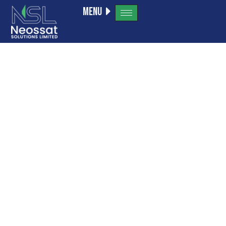
Menu
Glücksspiel
neu
definiert