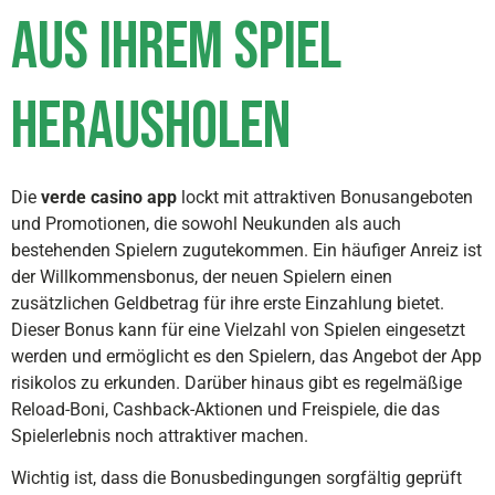
aus Ihrem Spiel
herausholen
Die
verde casino app
lockt mit attraktiven Bonusangeboten
und Promotionen, die sowohl Neukunden als auch
bestehenden Spielern zugutekommen. Ein häufiger Anreiz ist
der Willkommensbonus, der neuen Spielern einen
zusätzlichen Geldbetrag für ihre erste Einzahlung bietet.
Dieser Bonus kann für eine Vielzahl von Spielen eingesetzt
werden und ermöglicht es den Spielern, das Angebot der App
risikolos zu erkunden. Darüber hinaus gibt es regelmäßige
Reload-Boni, Cashback-Aktionen und Freispiele, die das
Spielerlebnis noch attraktiver machen.
Wichtig ist, dass die Bonusbedingungen sorgfältig geprüft