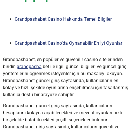
Grandpashabet Casino Hakkında Temel Bilgiler
Grandpashabet Casino’da Oynanabilir En İyi Oyunlar
Grandpashabet, en popüler ve güvenilir casino sitelerinden
biridir.
grandpasha
bet ile ilgili güncel bilgileri ve güncel giriş
yöntemlerini öğrenmek isteyenler için bu makaleyi okuyun.
Grandpashabet güncel giriş sayfasında, kullanıcıların en
kolay ve hızlı şekilde oyunlarına erişebilmesi için tasarlanmış
kullanıcı dostu bir arayüze sahiptir.
Grandpashabet güncel giriş sayfasında, kullanıcıların
hesaplarını kolayca açabilecekleri ve mevcut oyunları hızlı
bir şekilde bulabilecekleri çeşitli seçenekler bulunur.
Grandpashabet giriş sayfasında, kullanıcıların güvenli ve