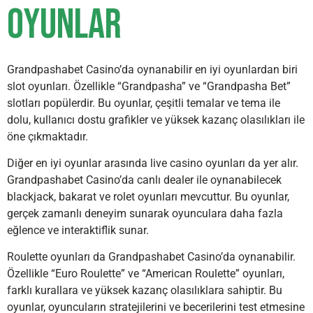
Oyunlar
Grandpashabet Casino’da oynanabilir en iyi oyunlardan biri
slot oyunları. Özellikle “Grandpasha” ve “Grandpasha Bet”
slotları popülerdir. Bu oyunlar, çeşitli temalar ve tema ile
dolu, kullanıcı dostu grafikler ve yüksek kazanç olasılıkları ile
öne çıkmaktadır.
Diğer en iyi oyunlar arasında live casino oyunları da yer alır.
Grandpashabet Casino’da canlı dealer ile oynanabilecek
blackjack, bakarat ve rolet oyunları mevcuttur. Bu oyunlar,
gerçek zamanlı deneyim sunarak oyunculara daha fazla
eğlence ve interaktiflik sunar.
Roulette oyunları da Grandpashabet Casino’da oynanabilir.
Özellikle “Euro Roulette” ve “American Roulette” oyunları,
farklı kurallara ve yüksek kazanç olasılıklara sahiptir. Bu
oyunlar, oyuncuların stratejilerini ve becerilerini test etmesine