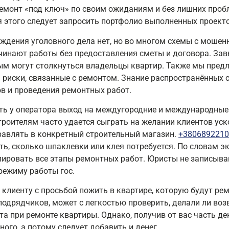
емонт «под ключ» по своим ожиданиям и без лишних проб
я этого следует запросить портфолио выполненных проект
уждения уголовного дела нет, но во многом схемы с мошен
чинают работы без предоставления сметы и договора. За
ым могут столкнуться владельцы квартир. Также мы пред
 риски, связанные с ремонтом. Знание распространённых 
в и проведения ремонтных работ.
ь у оператора выход на междугородние и международные з
троителям часто удается сыграть на желании клиентов уск
правлять в конкретный строительный магазин.
+3806892210
ь, сколько шпаклевки или клея потребуется. По словам э
ировать все этапы ремонтных работ. Юристы не записываю
режиму работы гос.
 клиенту с просьбой пожить в квартире, которую будут ре
одрядчиков, может с легкостью проверить, делали ли возв
та при ремонте квартиры. Однако, получив от вас часть де
ого, а потому следует добавить и денег.