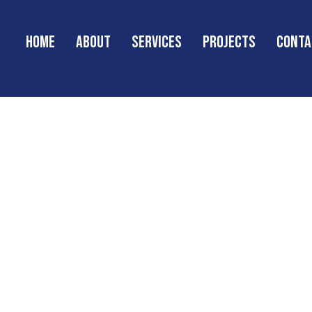
Home
About
Services
Projects
Conta
сто встр
ики на р