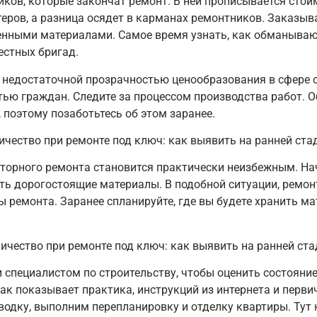
иков, которые закончат ремонт. В ней прописывается стоим
теров, а разница осядет в карманах ремонтников. Заказыв
енными материалами. Самое время узнать, как обманывают
естных бригад.
недостаточной прозрачностью ценообразования в сфере ст
ью граждан. Следите за процессом производства работ. О
 поэтому позаботьтесь об этом заранее.
торного ремонта становится практически неизбежным. Нач
ть дорогостоящие материалы. В подобной ситуации, ремон
ы ремонта. Заранее спланируйте, где вы будете хранить ма
 специалистом по строительству, чтобы оценить состояни
как показывает практика, инструкций из интернета и перв
одку, выполним перепланировку и отделку квартиры. Тут 