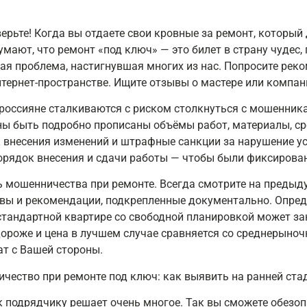
верьте! Когда вы отдаете свои кровные за ремонт, который
умают, что ремонт «под ключ» — это билет в страну чудес,
ьная проблема, настигнувшая многих из нас. Попросите рек
тернет-пространстве. Ищите отзывы о мастере или компан
 россияне сталкиваются с риском столкнуться с мошенника
ы быть подробно прописаны объёмы работ, материалы, ср
к внесения изменений и штрафные санкции за нарушение у
рядок внесения и сдачи работы — чтобы были фиксирован
 мошенничества при ремонте. Всегда смотрите на предыд
вы и рекомендации, подкрепленные документально. Определ
 стандартной квартире со свободной планировкой может зан
ороже и цена в лучшем случае сравняется со среднерыночн
ат с Вашей стороны.
 к подрядчику решает очень многое. Так вы сможете обезо