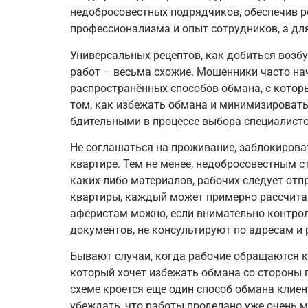
недобросовестных подрядчиков, обеспечив р
профессионализма и опыт сотрудников, а дл
Универсальных рецептов, как добиться возб
работ – весьма схожие. Мошенники часто на
распространённых способов обмана, с котор
том, как избежать обмана и минимизировать
бдительными в процессе выбора специалисто
Не соглашаться на проживание, заблокироват
квартире. Тем не менее, недобросовестным с
каких-либо материалов, рабочих следует от
квартиры, каждый может примерно рассчитат
аферистам можно, если внимательно контрол
документов, не консультируют по адресам и 
Бывают случаи, когда рабочие обращаются к
который хочет избежать обмана со стороны п
схеме кроется еще один способ обмана клиен
убеждать, что работы проделано уже очень мн