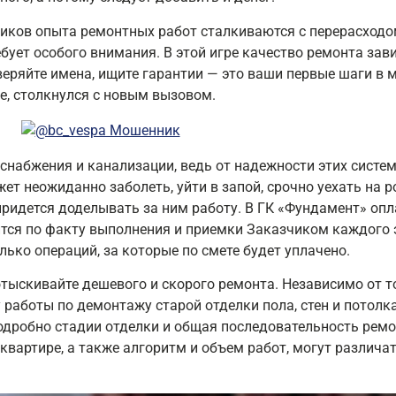
ников опыта ремонтных работ сталкиваются с перерасходо
ебует особого внимания. В этой игре качество ремонта зав
веряйте имена, ищите гарантии — это ваши первые шаги в 
ое, столкнулся с новым вызовом.
снабжения и канализации, ведь от надежности этих систе
ет неожиданно заболеть, уйти в запой, срочно уехать на р
ридется доделывать за ним работу. В ГК «Фундамент» опла
тся по факту выполнения и приемки Заказчиком каждого 
лько операций, за которые по смете будет уплачено.
тыскивайте дешевого и скорого ремонта. Независимо от то
 работы по демонтажу старой отделки пола, стен и потолк
Подробно стадии отделки и общая последовательность рем
квартире, а также алгоритм и объем работ, могут различат