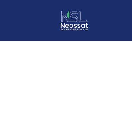
Как ча
мошенн