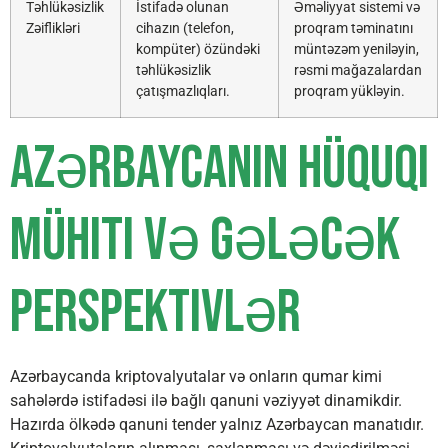
Təhlükəsizlik
İstifadə olunan
Əməliyyat sistemi və
Zəiflikləri
cihazın (telefon,
proqram təminatını
kompüter) özündəki
müntəzəm yeniləyin,
təhlükəsizlik
rəsmi mağazalardan
çatışmazlıqları.
proqram yükləyin.
Azərbaycanın Hüquqi
Mühiti və Gələcək
Perspektivlər
Azərbaycanda kriptovalyutalar və onların qumar kimi
sahələrdə istifadəsi ilə bağlı qanuni vəziyyət dinamikdir.
Hazırda ölkədə qanuni tender yalnız Azərbaycan manatıdır.