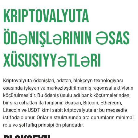
Kriptovalyuta
Ödənişlərinin Əsas
Xüsusiyyətləri
Kriptovalyuta ödənişləri, adətən, blokçeyn texnologiyası
əsasında işləyən və mərkəzləşdirilməmiş rəqəmsal aktivlərin
köçürülməsidir. Bu ödəniş üsulu adi bank köçürmələrindən
bir sıra cəhətləri ilə fərqlənir. Əsasən, Bitcoin, Ethereum,
Litecoin və USDT kimi sabit kriptovalyutalar bu məqsədlə
istifadə olunur. Onların strukturunda ara qurumların minimal
rolu və şəffaflıq prinsipi ön plandadır.