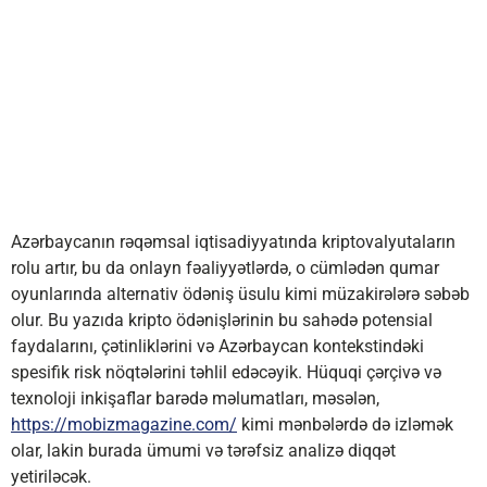
Üstünlüklə
və Risklər
Azərbaycanın rəqəmsal iqtisadiyyatında kriptovalyutaların
rolu artır, bu da onlayn fəaliyyətlərdə, o cümlədən qumar
oyunlarında alternativ ödəniş üsulu kimi müzakirələrə səbəb
olur. Bu yazıda kripto ödənişlərinin bu sahədə potensial
faydalarını, çətinliklərini və Azərbaycan kontekstindəki
spesifik risk nöqtələrini təhlil edəcəyik. Hüquqi çərçivə və
texnoloji inkişaflar barədə məlumatları, məsələn,
https://mobizmagazine.com/
kimi mənbələrdə də izləmək
olar, lakin burada ümumi və tərəfsiz analizə diqqət
yetiriləcək.