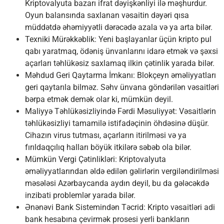
Kriptovalyuta bazarı ifrat dəyişkənliyi ilə məşhurdur.
Oyun balansında saxlanan vəsaitin dəyəri qısa
müddətdə əhəmiyyətli dərəcədə azala və ya arta bilər.
Texniki Mürəkkəblik: Yeni başlayanlar üçün kripto pul
qabı yaratmaq, ödəniş ünvanlarını idarə etmək və şəxsi
açarları təhlükəsiz saxlamaq ilkin çətinlik yarada bilər.
Məhdud Geri Qaytarma İmkanı: Blokçeyn əməliyyatları
geri qaytarıla bilməz. Səhv ünvana göndərilən vəsaitləri
bərpa etmək demək olar ki, mümkün deyil.
Maliyyə Təhlükəsizliyində Fərdi Məsuliyyət: Vəsaitlərin
təhlükəsizliyi tamamilə istifadəçinin öhdəsinə düşür.
Cihazın virus tutması, açarların itirilməsi və ya
fırıldaqçılıq halları böyük itkilərə səbəb ola bilər.
Mümkün Vergi Çətinlikləri: Kriptovalyuta
əməliyyatlarından əldə edilən gəlirlərin vergiləndirilməsi
məsələsi Azərbaycanda aydın deyil, bu da gələcəkdə
inzibati problemlər yarada bilər.
Ənənəvi Bank Sistemindən Təcrid: Kripto vəsaitləri adi
bank hesabına çevirmək prosesi yerli bankların