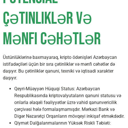
Çətinliklər və
Mənfi Cəhətlər
Üstünlüklərinə baxmayaraq, kripto ödənişləri Azərbaycan
istifadəçiləri üçün bir sıra çətinliklər və mənfi cəhətlər də
daşıyır. Bu çətinliklər qanuni, texniki və iqtisadi xarakter
daşıyır.
Qeyri-Müəyyən Hüquqi Status: Azərbaycan
Respublikasında kriptovalyutaların qanuni statusu və
onlarla əlaqəli fəaliyyətlər üzrə vahid qanunvericilik
çərçivəsi hələ formalaşmamışdır. Mərkəzi Bank və
Digər Nəzarətçi Orqanların mövqeyi inkişaf etməkdədir.
Qiymət Dalğalanmalarının Yüksək Riskli Təbiəti: