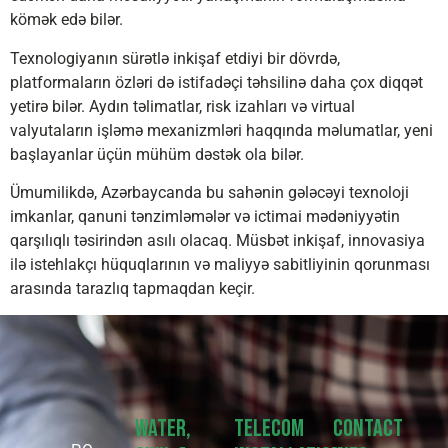
kömək edə bilər.
Texnologiyanın sürətlə inkişaf etdiyi bir dövrdə,
platformaların özləri də istifadəçi təhsilinə daha çox diqqət
yetirə bilər. Aydın təlimatlar, risk izahları və virtual
valyutaların işləmə mexanizmləri haqqında məlumatlar, yeni
başlayanlar üçün mühüm dəstək ola bilər.
Ümumilikdə, Azərbaycanda bu sahənin gələcəyi texnoloji
imkanlar, qanuni tənzimləmələr və ictimai mədəniyyətin
qarşılıqlı təsirindən asılı olacaq. Müsbət inkişaf, innovasiya
ilə istehlakçı hüquqlarının və maliyyə sabitliyinin qorunması
arasında tarazlıq tapmaqdan keçir.
Water,
Telecom
Contact