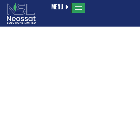
Menu
Kripto
Ödənişlər
və Qumar