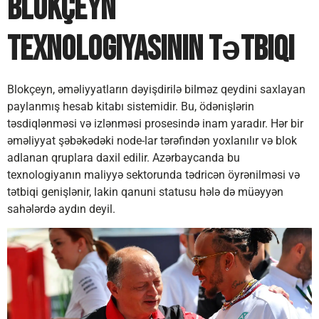
Blokçeyn
Texnologiyasının Tətbiqi
Blokçeyn, əməliyyatların dəyişdirilə bilməz qeydini saxlayan
paylanmış hesab kitabı sistemidir. Bu, ödənişlərin
təsdiqlənməsi və izlənməsi prosesində inam yaradır. Hər bir
əməliyyat şəbəkədəki node-lar tərəfindən yoxlanılır və blok
adlanan qruplara daxil edilir. Azərbaycanda bu
texnologiyanın maliyyə sektorunda tədricən öyrənilməsi və
tətbiqi genişlənir, lakin qanuni statusu hələ də müəyyən
sahələrdə aydın deyil.