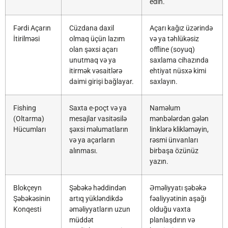
edin.
Fərdi Açarın
Cüzdana daxil
Açarı kağız üzərində
İtirilməsi
olmaq üçün lazım
və ya təhlükəsiz
olan şəxsi açarı
offline (soyuq)
unutmaq və ya
saxlama cihazında
itirmək vəsaitlərə
ehtiyat nüsxə kimi
daimi girişi bağlayar.
saxlayın.
Fishing
Saxta e-poçt və ya
Naməlum
(Oltarma)
mesajlar vasitəsilə
mənbələrdən gələn
Hücumları
şəxsi məlumatların
linklərə klikləməyin,
və ya açarların
rəsmi ünvanları
alınması.
birbaşa özünüz
yazın.
Blokçeyn
Şəbəkə həddindən
Əməliyyatı şəbəkə
Şəbəkəsinin
artıq yükləndikdə
fəaliyyətinin aşağı
Konqesti
əməliyyatların uzun
olduğu vaxta
müddət
planlaşdırın və