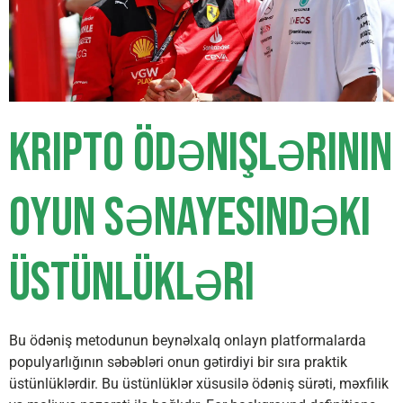
Kripto Ödənişlərinin
Oyun Sənayesindəki
Üstünlükləri
Bu ödəniş metodunun beynəlxalq onlayn platformalarda
populyarlığının səbəbləri onun gətirdiyi bir sıra praktik
üstünlüklərdir. Bu üstünlüklər xüsusilə ödəniş sürəti, məxfilik