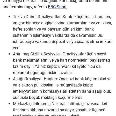
və maliyyə nəzarəti ilə bağlıdır. For background definitions
and terminology, refer to
BBC Sport
.
Tez və Daimi Əməliyyatlar: Kripto köçürmələri, adətən,
ən çox bir neçə dəqiqə ərzində tamamlanır və ən əsası,
həftə sonları və ya bayram günləri kimi bank
sisteminin işləmədiyi vaxtlarda da davamlıdır. Bu,
istifadəçiyə vaxtında depozit və ya çıxarış etmə imkanı
verir.
Artırılmış Gizlilik Səviyyəsi: Əməliyyatlar üçün şəxsi
bank məlumatlarını və ya kart nömrələrini paylaşmaq
lazım deyil. Yalnız kripto ünvanı kifayətdir, bu da
məlumat oğurluğu riskini azaldır.
Aşağı Əməliyyat Haqları: Ənənəvi bank köçürmələri və
ya elektron pul kisələri ilə müqayisədə kripto
əməliyyatlarının komissiyaları adətən daha aşağı olur,
xüsusilə böyük məbləğli köçürmələrdə.
Mərkəzləşdirilməmiş Nəzarət: İstifadəçi öz vəsaitləri
üzərində birbaşa nəzarəti saxlayır, vəsaitlər üçüncü