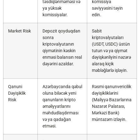
təsdiqlənməməsi və
komissiya
ya yüksək
səviyyəsini təyin
komissiyalar.
edin.
Market Risk
Depozit qoyduqdan
Sabit
sonra
kriptovalyutaları
kriptovalyutanın
(USDT, USDC) üstün
qiymətinin kəskin
tutun və ya qiymət
enməsi balansın real
dəyişkənliyini nəzərə
dəyərini azaldar.
alaraq kiçik
məbləğlərlə işləyin.
Qanuni
Azərbaycanda qəbul
Rəsmi qanunvericilik
Dəyişiklik
oluna biləcək yeni
dəyişikliklərini
Risk
qanunların kripto
(Maliyyə Bazarlarına
əməliyyatlarını
Nəzarət Palatası,
məhdudlaşdırması
Mərkəzi Bank)
və ya qadağan
müntəzəm izləyin.
etməsi.