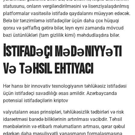
statusunu, onların vergiləndirilməsini və lisenziyalaşdırılmış
platformalar vasitəsilə istifadə qaydalarını müəyyən edəcək.
Belə bir tənzimləmə istifadəçilər üçün daha çox hüquqi
qorxu və şəffaflıq gətirə bilər, leyn eyni zamanda mövcud
bəzi üstünlükləri (tam gizlilik kimi) məhdudlaşdıra bilər.
İstifadəçi Mədəniyyəti
və Təhsil Ehtiyacı
Hər hansı bir innovativ texnologiyanın təhlükəsiz istifadəsi
üçün istifadəçi savadlılığı əsas amildir. Azərbaycanda
potensial istifadəçilərin kriptov
valyutaların əsas prinsipləri, təhlükəsizlik tədbirləri və risk
idarəetməsi barədə biliklərinin artırılması vacibdir. Təhsil
mənbələrinin və etibarlı məlumatların artması, qərar qəbul
edərkən daha məsuliyyətli yanaşmanın formalaşmasına