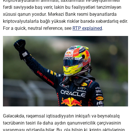
Kriptovalyutaların alınması, saxlanması və dəyişdirilməsi
fərdi səviyyədə baş verir, lakin bu fəaliyyətləri tənzimləyən
xüsusi qanun yoxdur. Mərkəzi Bank rəsmi bəyanatlarda
kriptovalyutalarla bağlı yüksək risklər barədə xəbərdarlıq edir.
For a quick, neutral reference, see
RTP explained
.
Gələcəkdə, rəqəmsal iqtisadiyyatın inkişafı və beynəlxalq
təcrübənin təsiri ilə daha aydın qanunvericilik çərçivəsinin
yaranması gözlənilə bilər. Bu, ola bilsin ki, kripto aktivlərinin