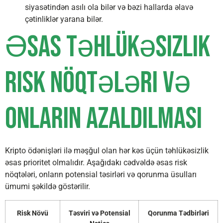
siyasətindən asılı ola bilər və bəzi hallarda əlavə
çətinliklər yarana bilər.
Əsas Təhlükəsizlik
Risk Nöqtələri və
Onların Azaldılması
Kripto ödənişləri ilə məşğul olan hər kəs üçün təhlükəsizlik
əsas prioritet olmalıdır. Aşağıdakı cədvəldə əsas risk
nöqtələri, onların potensial təsirləri və qorunma üsulları
ümumi şəkildə göstərilir.
Risk Növü
Təsviri və Potensial
Qorunma Tədbirləri