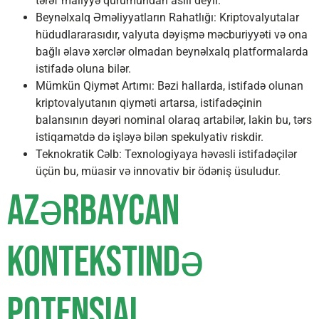
tərəf maliyyə qurumundan asılı deyil.
Beynəlxalq Əməliyyatların Rahatlığı: Kriptovalyutalar
hüdudlararasıdır, valyuta dəyişmə məcburiyyəti və ona
bağlı əlavə xərclər olmadan beynəlxalq platformalarda
istifadə oluna bilər.
Mümkün Qiymət Artımı: Bəzi hallarda, istifadə olunan
kriptovalyutanın qiyməti artarsa, istifadəçinin
balansının dəyəri nominal olaraq artabilər, lakin bu, tərs
istiqamətdə də işləyə bilən spekulyativ riskdir.
Teknokratik Cəlb: Texnologiyaya həvəsli istifadəçilər
üçün bu, müasir və innovativ bir ödəniş üsuludur.
Azərbaycan
Kontekstində
Potensial