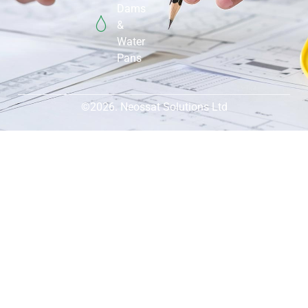
Dams
&
Water
Pans
©2026. Neossat Solutions Ltd