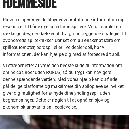
hjemmeside
På vores hjemmeside tilbyder vi omfattende information og
ressourcer til både nye og erfarne spillere. Vi har samlet en
række guides, der dækker alt fra grundlæggende strategier til
avancerede spilteknikker. Uanset om du ønsker at lære om
spilleautomater, bordspil eller live dealer-spil, har vi
informationen, der kan hjælpe dig med at forbedre dit spil.
Vi stræber efter at være den bedste kilde til information om
online casinoer uden ROFUS, så du trygt kan navigere i
denne spændende verden. Med vores hjælp kan du finde
pålidelige platforme og maksimere din spiloplevelse, hvilket
giver dig mulighed for at nyde dine yndlingsspil uden
begrænsninger. Dette er nøglen til at opnå en sjov og
økonomisk ansvarlig spilleoplevelse.