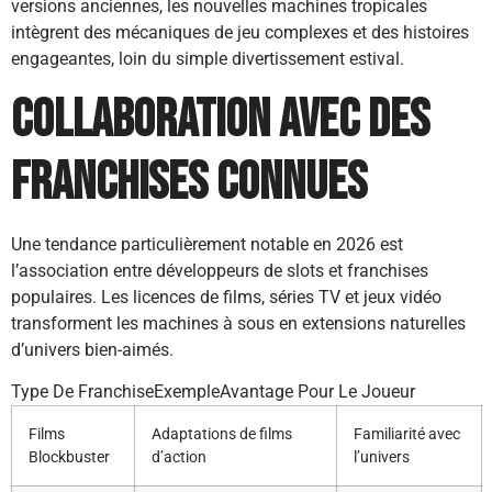
versions anciennes, les nouvelles machines tropicales
intègrent des mécaniques de jeu complexes et des histoires
engageantes, loin du simple divertissement estival.
Collaboration Avec Des
Franchises Connues
Une tendance particulièrement notable en 2026 est
l’association entre développeurs de slots et franchises
populaires. Les licences de films, séries TV et jeux vidéo
transforment les machines à sous en extensions naturelles
d’univers bien-aimés.
Type De FranchiseExempleAvantage Pour Le Joueur
Films
Adaptations de films
Familiarité avec
Blockbuster
d’action
l’univers