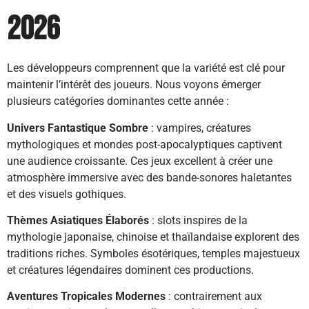
2026
Les développeurs comprennent que la variété est clé pour
maintenir l’intérêt des joueurs. Nous voyons émerger
plusieurs catégories dominantes cette année :
Univers Fantastique Sombre
: vampires, créatures
mythologiques et mondes post-apocalyptiques captivent
une audience croissante. Ces jeux excellent à créer une
atmosphère immersive avec des bande-sonores haletantes
et des visuels gothiques.
Thèmes Asiatiques Élaborés
: slots inspires de la
mythologie japonaise, chinoise et thaïlandaise explorent des
traditions riches. Symboles ésotériques, temples majestueux
et créatures légendaires dominent ces productions.
Aventures Tropicales Modernes
: contrairement aux