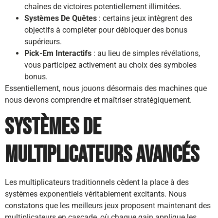
chaînes de victoires potentiellement illimitées.
Systèmes De Quêtes
: certains jeux intègrent des
objectifs à compléter pour débloquer des bonus
supérieurs.
Pick-Em Interactifs
: au lieu de simples révélations,
vous participez activement au choix des symboles
bonus.
Essentiellement, nous jouons désormais des machines que
nous devons comprendre et maîtriser stratégiquement.
Systèmes De
Multiplicateurs Avancés
Les multiplicateurs traditionnels cèdent la place à des
systèmes exponentiels véritablement excitants. Nous
constatons que les meilleurs jeux proposent maintenant des
multiplicateurs en cascade, où chaque gain applique les