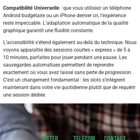
Compatibilité Universelle
: que vous utilisiez un téléphone
Android budgétaire ou un iPhone dernier cri, l’expérience
reste impeccable. L’adaptation automatique de la qualité
graphique garantit une fluidité constante.
L’accessibilité s’étend également au-delà du technique. Nous
voyons apparaître des sessions courtes « express » de 5 à
10 minutes, parfaites pour jouer pendant une pause. Les
sauvegardes automatiues permettent de reprendre
exactement où vous avez laissé sans perte de progression.
C’est un changement fondamental : les slots s’intègrent
maintenant dans votre vie quotidienne plutôt que de requérir
une session dédiée.
Water,
Telecom
Contact