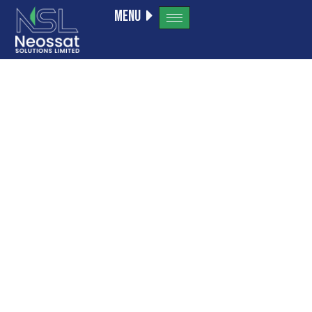
Menu
Mostbet w
Polsce
metody