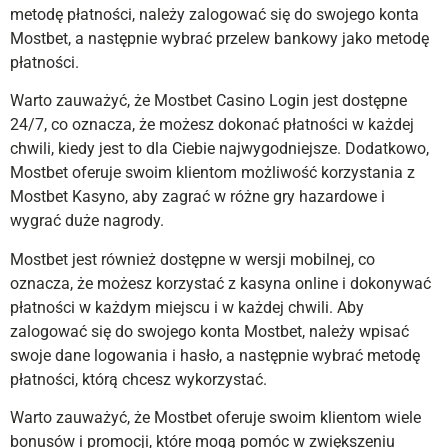
metodę płatności, należy zalogować się do swojego konta
Mostbet, a następnie wybrać przelew bankowy jako metodę
płatności.
Warto zauważyć, że Mostbet Casino Login jest dostępne
24/7, co oznacza, że możesz dokonać płatności w każdej
chwili, kiedy jest to dla Ciebie najwygodniejsze. Dodatkowo,
Mostbet oferuje swoim klientom możliwość korzystania z
Mostbet Kasyno, aby zagrać w różne gry hazardowe i
wygrać duże nagrody.
Mostbet jest również dostępne w wersji mobilnej, co
oznacza, że możesz korzystać z kasyna online i dokonywać
płatności w każdym miejscu i w każdej chwili. Aby
zalogować się do swojego konta Mostbet, należy wpisać
swoje dane logowania i hasło, a następnie wybrać metodę
płatności, którą chcesz wykorzystać.
Warto zauważyć, że Mostbet oferuje swoim klientom wiele
bonusów i promocji, które mogą pomóc w zwiększeniu