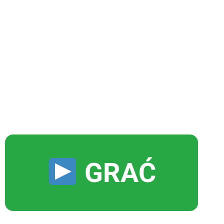
metody
płatności
GRAĆ