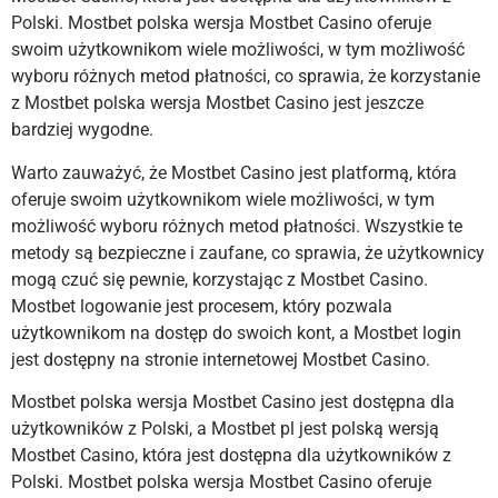
Polski. Mostbet polska wersja Mostbet Casino oferuje
swoim użytkownikom wiele możliwości, w tym możliwość
wyboru różnych metod płatności, co sprawia, że korzystanie
z Mostbet polska wersja Mostbet Casino jest jeszcze
bardziej wygodne.
Warto zauważyć, że Mostbet Casino jest platformą, która
oferuje swoim użytkownikom wiele możliwości, w tym
możliwość wyboru różnych metod płatności. Wszystkie te
metody są bezpieczne i zaufane, co sprawia, że użytkownicy
mogą czuć się pewnie, korzystając z Mostbet Casino.
Mostbet logowanie jest procesem, który pozwala
użytkownikom na dostęp do swoich kont, a Mostbet login
jest dostępny na stronie internetowej Mostbet Casino.
Mostbet polska wersja Mostbet Casino jest dostępna dla
użytkowników z Polski, a Mostbet pl jest polską wersją
Mostbet Casino, która jest dostępna dla użytkowników z
Polski. Mostbet polska wersja Mostbet Casino oferuje