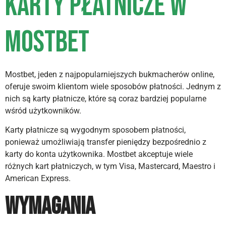
Karty płatnicze w
Mostbet
Mostbet, jeden z najpopularniejszych bukmacherów online,
oferuje swoim klientom wiele sposobów płatności. Jednym z
nich są karty płatnicze, które są coraz bardziej popularne
wśród użytkowników.
Karty płatnicze są wygodnym sposobem płatności,
ponieważ umożliwiają transfer pieniędzy bezpośrednio z
karty do konta użytkownika. Mostbet akceptuje wiele
różnych kart płatniczych, w tym Visa, Mastercard, Maestro i
American Express.
Wymagania