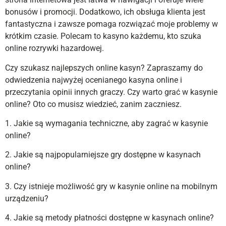
bonusów i promocji. Dodatkowo, ich obsługa klienta jest
fantastyczna i zawsze pomaga rozwiązać moje problemy w
krótkim czasie. Polecam to kasyno każdemu, kto szuka
online rozrywki hazardowej.
Czy szukasz najlepszych online kasyn? Zapraszamy do
odwiedzenia najwyżej ocenianego kasyna online i
przeczytania opinii innych graczy. Czy warto grać w kasynie
online? Oto co musisz wiedzieć, zanim zaczniesz.
1. Jakie są wymagania techniczne, aby zagrać w kasynie
online?
2. Jakie są najpopularniejsze gry dostępne w kasynach
online?
3. Czy istnieje możliwość gry w kasynie online na mobilnym
urządzeniu?
4. Jakie są metody płatności dostępne w kasynach online?