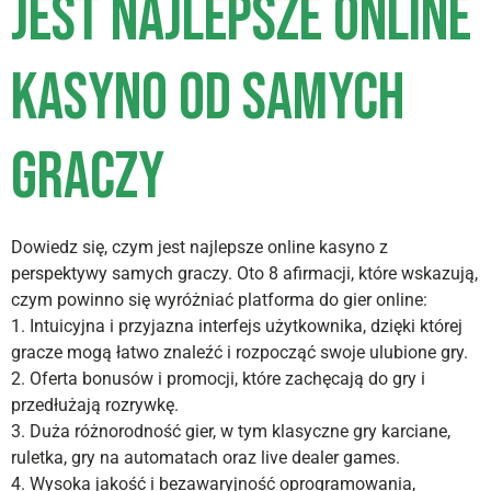
jest najlepsze online
kasyno od samych
graczy
Dowiedz się, czym jest najlepsze online kasyno z
perspektywy samych graczy. Oto 8 afirmacji, które wskazują,
czym powinno się wyróżniać platforma do gier online:
1. Intuicyjna i przyjazna interfejs użytkownika, dzięki której
gracze mogą łatwo znaleźć i rozpocząć swoje ulubione gry.
2. Oferta bonusów i promocji, które zachęcają do gry i
przedłużają rozrywkę.
3. Duża różnorodność gier, w tym klasyczne gry karciane,
ruletka, gry na automatach oraz live dealer games.
4. Wysoka jakość i bezawaryjność oprogramowania,