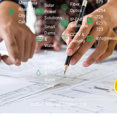
579
Mombasa
Fiber
Solar
Road Off
Optics
+254
Power
City
728
Solutions
IP-PABX
Cabanas
621
Solutions
Small
723
Dams
CCTV &
info@neoss
&
Security
Water
Pans
Small
Dams
&
Water
Pans
©2026. Neossat Solutions Ltd