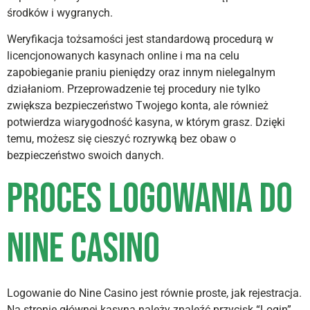
środków i wygranych.
Weryfikacja tożsamości jest standardową procedurą w
licencjonowanych kasynach online i ma na celu
zapobieganie praniu pieniędzy oraz innym nielegalnym
działaniom. Przeprowadzenie tej procedury nie tylko
zwiększa bezpieczeństwo Twojego konta, ale również
potwierdza wiarygodność kasyna, w którym grasz. Dzięki
temu, możesz się cieszyć rozrywką bez obaw o
bezpieczeństwo swoich danych.
Proces Logowania do
Nine Casino
Logowanie do Nine Casino jest równie proste, jak rejestracja.
Na stronie głównej kasyna należy znaleźć przycisk “Login”