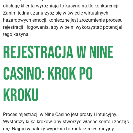
obsługę klienta wyróżniają to kasyno na tle konkurencji.
Zanim jednak zanurzysz się w świecie wirtualnych
hazardowych emocji, konieczne jest zrozumienie procesu
rejestracji i logowania, aby w pełni wykorzystać potencjał
tego kasyna.
Rejestracja w Nine
Casino: Krok po
Kroku
Proces rejestracji w Nine Casino jest prosty i intuicyjny.
Wystarczy kilka kroków, aby stworzyć własne konto i zacząć
grę. Najpierw należy wypełnić formularz rejestracyjny,