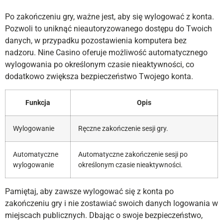
Po zakończeniu gry, ważne jest, aby się wylogować z konta.
Pozwoli to uniknąć nieautoryzowanego dostępu do Twoich
danych, w przypadku pozostawienia komputera bez
nadzoru. Nine Casino oferuje możliwość automatycznego
wylogowania po określonym czasie nieaktywności, co
dodatkowo zwiększa bezpieczeństwo Twojego konta.
Funkcja
Opis
Wylogowanie
Ręczne zakończenie sesji gry.
Automatyczne
Automatyczne zakończenie sesji po
wylogowanie
określonym czasie nieaktywności.
Pamiętaj, aby zawsze wylogować się z konta po
zakończeniu gry i nie zostawiać swoich danych logowania w
miejscach publicznych. Dbając o swoje bezpieczeństwo,