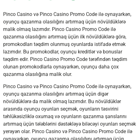
Pinco Casino və Pinco Casino Promo Code ilə oynayarkən,
oyunçu qazanma olasılığını artırmaq üçün növüldüklərə
malik olmaq lazımdır. Pinco Casino Promo Code ilə
qazanma olasılığını artırmaq üçün ilk növüldüklərə görə,
promokodları təqdim olunmuş oyunlarda istifadə etmək
lazımdır. Bu promokodlar, oyunçu kreditlər və bonuslar
təqdim edir. Pinco Casino Promo Code tərəfindən təqdim
olunan promokodlarla oynayarkən, oyunçu daha çox
qazanma olasılığına malik olur.
Pinco Casino və Pinco Casino Promo Code ilə oynayarkən,
oyunçu qazanma olasılığını artırmaq üçün digər
növüldüklərə da malik olmaq lazımdır. Bu növüldüklər
arasında oyunçu oyunları seçmək, oyunların təsvirini
təhlükəsizliklə oxumaq və oyunların qazanma şanslarını
artırmaq üçün tələblərini dəstəkləyə biləcəyi oyunları seçmək
yerəyən olar. Pinco Casino və Pinco Casino Promo Code ilə
oynayarkən, oyunçu qazanma olasılığını artırmaq üçün