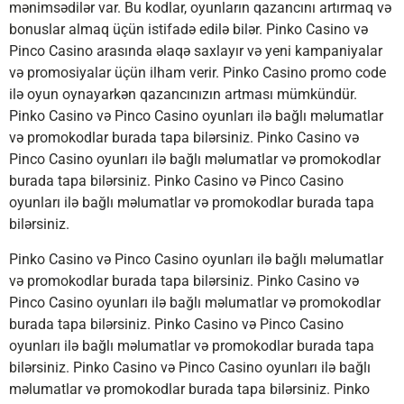
mənimsədilər var. Bu kodlar, oyunların qazancını artırmaq və
bonuslar almaq üçün istifadə edilə bilər. Pinko Casino və
Pinco Casino arasında əlaqə saxlayır və yeni kampaniyalar
və promosiyalar üçün ilham verir. Pinko Casino promo code
ilə oyun oynayarkən qazancınızın artması mümkündür.
Pinko Casino və Pinco Casino oyunları ilə bağlı məlumatlar
və promokodlar burada tapa bilərsiniz. Pinko Casino və
Pinco Casino oyunları ilə bağlı məlumatlar və promokodlar
burada tapa bilərsiniz. Pinko Casino və Pinco Casino
oyunları ilə bağlı məlumatlar və promokodlar burada tapa
bilərsiniz.
Pinko Casino və Pinco Casino oyunları ilə bağlı məlumatlar
və promokodlar burada tapa bilərsiniz. Pinko Casino və
Pinco Casino oyunları ilə bağlı məlumatlar və promokodlar
burada tapa bilərsiniz. Pinko Casino və Pinco Casino
oyunları ilə bağlı məlumatlar və promokodlar burada tapa
bilərsiniz. Pinko Casino və Pinco Casino oyunları ilə bağlı
məlumatlar və promokodlar burada tapa bilərsiniz. Pinko