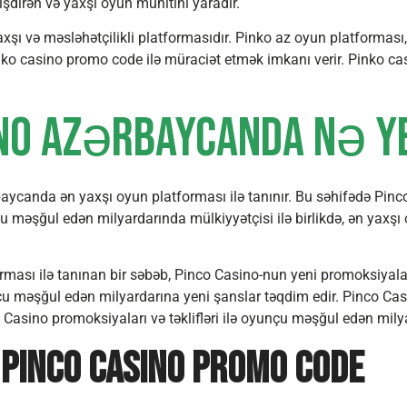
işdirən və yaxşı oyun mühitini yaradır.
şı və məsləhətçilikli platformasıdır. Pinko az oyun platforması
o casino promo code ilə müraciət etmək imkanı verir. Pinko cas
ino Azərbaycanda Nə Y
rbaycanda ən yaxşı oyun platforması ilə tanınır. Bu səhifədə P
məşğul edən milyardarında mülkiyyətçisi ilə birlikdə, ən yaxşı o
sı ilə tanınan bir səbəb, Pinco Casino-nun yeni promoksiyaların
nçu məşğul edən milyardarına yeni şanslar təqdim edir. Pinco Cas
 Casino promoksiyaları və təklifləri ilə oyunçu məşğul edən mily
 Pinco Casino Promo Code