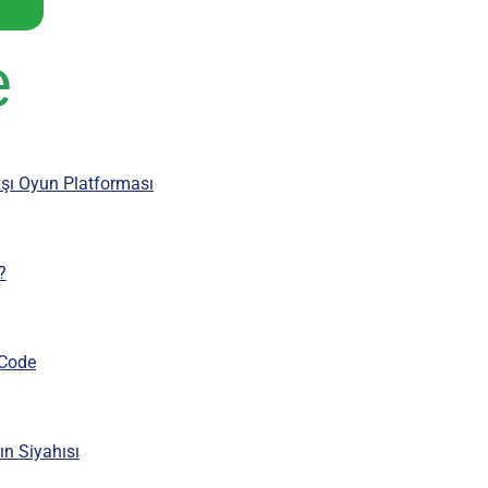
е
şı Oyun Platforması
?
 Code
n Siyahısı