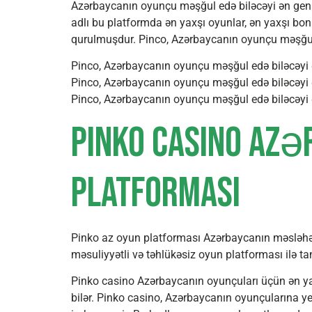
Azərbaycanın oyunçu məşğul edə biləcəyi ən geniş
adlı bu platformda ən yaxşı oyunlar, ən yaxşı bo
qurulmuşdur. Pinco, Azərbaycanın oyunçu məşğul
Pinco, Azərbaycanın oyunçu məşğul edə biləcəyi
Pinco, Azərbaycanın oyunçu məşğul edə biləcəyi
Pinco, Azərbaycanın oyunçu məşğul edə biləcəyi
Pinko Casino Azə
Platforması
Pinko az oyun platforması Azərbaycanın məsləhət
məsuliyyətli və təhlükəsiz oyun platforması ilə ta
Pinko casino Azərbaycanın oyunçuları üçün ən yax
bilər. Pinko casino, Azərbaycanın oyunçularına y