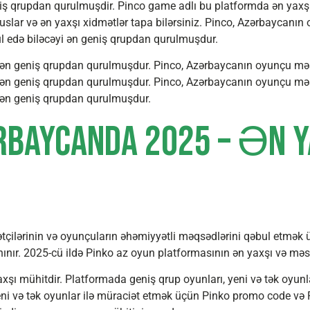
 qrupdan qurulmuşdir. Pinco game adlı bu platformda ən yaxşı v
nuslar və ən yaxşı xidmətlər tapa bilərsiniz. Pinco, Azərbaycanı
 edə biləcəyi ən geniş qrupdan qurulmuşdur.
 ən geniş qrupdan qurulmuşdur. Pinco, Azərbaycanın oyunçu məş
 ən geniş qrupdan qurulmuşdur. Pinco, Azərbaycanın oyunçu məş
 ən geniş qrupdan qurulmuşdur.
rbaycanda 2025 – Ən Y
çilərinin və oyunçuların əhəmiyyətli məqsədlərini qəbul etmək 
nınır. 2025-cü ildə Pinko az oyun platformasının ən yaxşı və məslə
şı mühitdir. Platformada geniş qrup oyunları, yeni və tək oyunla
eni və tək oyunlar ilə müraciət etmək üçün Pinko promo code və