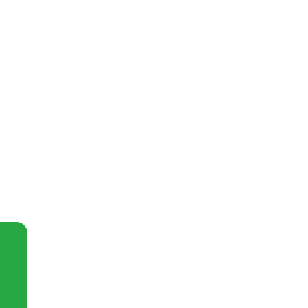
tforması – П
 Онлайн