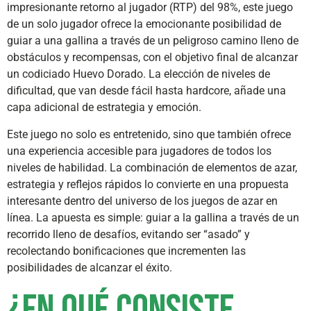
impresionante retorno al jugador (RTP) del 98%, este juego
de un solo jugador ofrece la emocionante posibilidad de
guiar a una gallina a través de un peligroso camino lleno de
obstáculos y recompensas, con el objetivo final de alcanzar
un codiciado Huevo Dorado. La elección de niveles de
dificultad, que van desde fácil hasta hardcore, añade una
capa adicional de estrategia y emoción.
Este juego no solo es entretenido, sino que también ofrece
una experiencia accesible para jugadores de todos los
niveles de habilidad. La combinación de elementos de azar,
estrategia y reflejos rápidos lo convierte en una propuesta
interesante dentro del universo de los juegos de azar en
línea. La apuesta es simple: guiar a la gallina a través de un
recorrido lleno de desafíos, evitando ser “asado” y
recolectando bonificaciones que incrementen las
posibilidades de alcanzar el éxito.