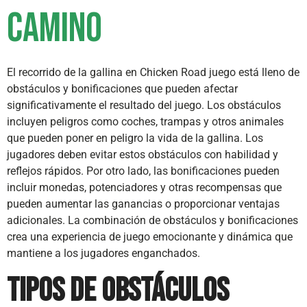
Camino
El recorrido de la gallina en Chicken Road juego está lleno de
obstáculos y bonificaciones que pueden afectar
significativamente el resultado del juego. Los obstáculos
incluyen peligros como coches, trampas y otros animales
que pueden poner en peligro la vida de la gallina. Los
jugadores deben evitar estos obstáculos con habilidad y
reflejos rápidos. Por otro lado, las bonificaciones pueden
incluir monedas, potenciadores y otras recompensas que
pueden aumentar las ganancias o proporcionar ventajas
adicionales. La combinación de obstáculos y bonificaciones
crea una experiencia de juego emocionante y dinámica que
mantiene a los jugadores enganchados.
Tipos de Obstáculos