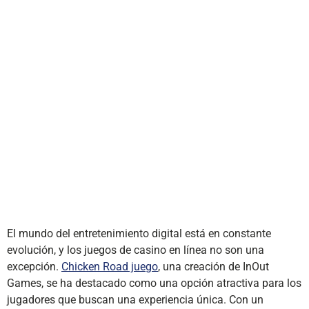
retorno del
98%?
El mundo del entretenimiento digital está en constante
evolución, y los juegos de casino en línea no son una
excepción.
Chicken Road juego
, una creación de InOut
Games, se ha destacado como una opción atractiva para los
jugadores que buscan una experiencia única. Con un