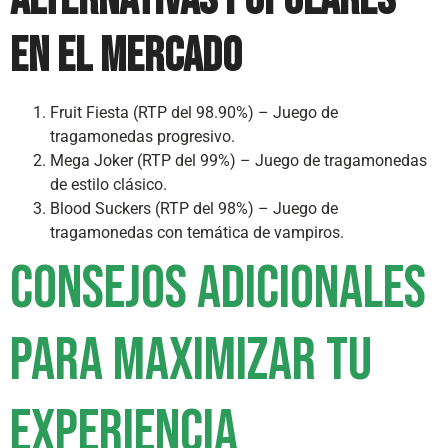
en el mercado
Fruit Fiesta (RTP del 98.90%) – Juego de
tragamonedas progresivo.
Mega Joker (RTP del 99%) – Juego de tragamonedas
de estilo clásico.
Blood Suckers (RTP del 98%) – Juego de
tragamonedas con temática de vampiros.
Consejos Adicionales
para Maximizar tu
Experiencia