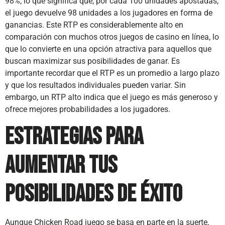
98%, lo que significa que, por cada 100 unidades apostadas,
el juego devuelve 98 unidades a los jugadores en forma de
ganancias. Este RTP es considerablemente alto en
comparación con muchos otros juegos de casino en línea, lo
que lo convierte en una opción atractiva para aquellos que
buscan maximizar sus posibilidades de ganar. Es
importante recordar que el RTP es un promedio a largo plazo
y que los resultados individuales pueden variar. Sin
embargo, un RTP alto indica que el juego es más generoso y
ofrece mejores probabilidades a los jugadores.
Estrategias para
Aumentar tus
Posibilidades de Éxito
Aunque Chicken Road juego se basa en parte en la suerte,