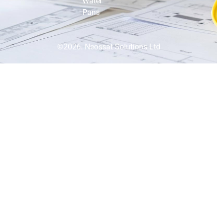
Water
Pans
©2026. Neossat Solutions Ltd