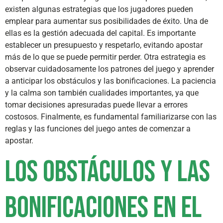
existen algunas estrategias que los jugadores pueden
emplear para aumentar sus posibilidades de éxito. Una de
ellas es la gestión adecuada del capital. Es importante
establecer un presupuesto y respetarlo, evitando apostar
más de lo que se puede permitir perder. Otra estrategia es
observar cuidadosamente los patrones del juego y aprender
a anticipar los obstáculos y las bonificaciones. La paciencia
y la calma son también cualidades importantes, ya que
tomar decisiones apresuradas puede llevar a errores
costosos. Finalmente, es fundamental familiarizarse con las
reglas y las funciones del juego antes de comenzar a
apostar.
Los Obstáculos y las
Bonificaciones en el