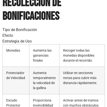
Recolección de
Bonificaciones
Tipo de Bonificación
Efecto
Estrategia de Uso
Monedas
Aumenta las
Recoger todas las
ganancias
monedas disponibles
finales
durante el recorrido.
Potenciador
Aumenta
Utilizar en secciones
de Velocidad
temporalmente
rectas para cubrir más
la velocidad de
distancia rápidamente.
la gallina
Escudo
Proporciona
Activar antes de tramos
Protector
invencibilidad
con muchos obstáculos.