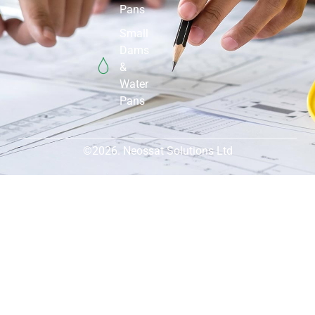
Pans
Small
Dams
&
Water
Pans
©2026. Neossat Solutions Ltd