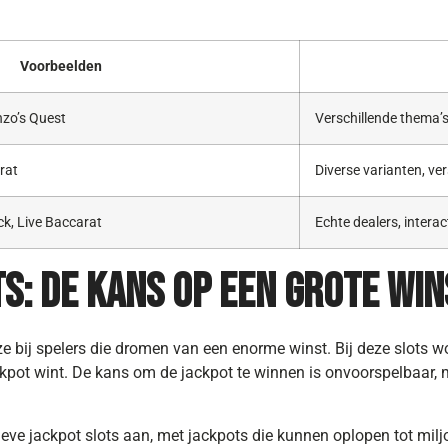
Voorbeelden
nzo’s Quest
Verschillende thema’
rat
Diverse varianten, ver
ck, Live Baccarat
Echte dealers, intera
s: De Kans op een Grote Win
ze bij spelers die dromen van een enorme winst. Bij deze slots 
ckpot wint. De kans om de jackpot te winnen is onvoorspelbaar, m
ve jackpot slots aan, met jackpots die kunnen oplopen tot milj