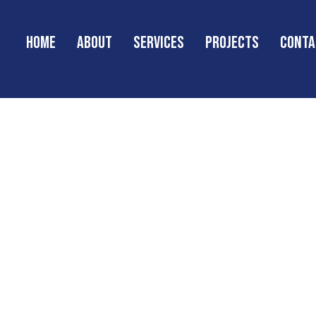
Home
About
Services
Projects
Conta
n spanning
erd Napoleo