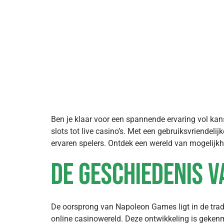
biedt de l
casinospe
Ben je klaar voor een spannende ervaring vol ka
slots tot live casino’s. Met een gebruiksvriende
ervaren spelers. Ontdek een wereld van mogelijk
De Geschiedenis 
De oorsprong van Napoleon Games ligt in de tradit
online casinowereld. Deze ontwikkeling is geken