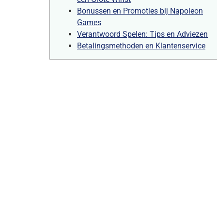
Bonussen en Promoties bij Napoleon
Games
Verantwoord Spelen: Tips en Adviezen
Betalingsmethoden en Klantenservice
Sensatie e
gegarande