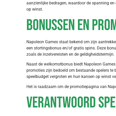
aanzienlijke bedragen, waardoor de spanning en o
op winst.
Bonussen en Prom
Napoleon Games staat bekend om zijn aantrekkel
een stortingsbonus en/of gratis spins. Deze bonu
zoals de inzetvereisten en de geldigheidstermijn.
Naast de welkomstbonus biedt Napoleon Games r
promoties zijn bedoeld om bestaande spelers te 
speelbudget vergroten en hun kansen op winst v
Het is raadzaam om de promotiepagina van Napol
Verantwoord Spel