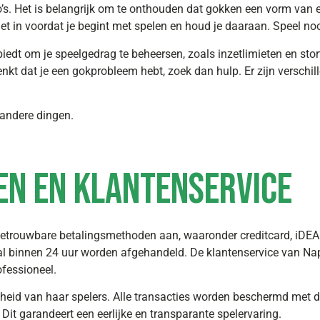
o’s. Het is belangrijk om te onthouden dat gokken een vorm van e
in voordat je begint met spelen en houd je daaraan. Speel nooi
edt om je speelgedrag te beheersen, zoals inzetlimieten en sto
e denkt dat je een gokprobleem hebt, zoek dan hulp. Er zijn versch
 andere dingen.
n en Klantenservice
etrouwbare betalingsmethoden aan, waaronder creditcard, iDEAL,
al binnen 24 uur worden afgehandeld. De klantenservice van Nap
ofessioneel.
eid van haar spelers. Alle transacties worden beschermd met d
 Dit garandeert een eerlijke en transparante spelervaring.