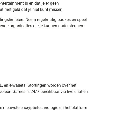
ntertainment is en dat je er geen
t met geld dat je niet kunt missen.
rtingslimieten. Neem regelmatig pauzes en speel
illende organisaties die je kunnen ondersteunen.
 en e-wallets. Stortingen worden over het
oleon Games is 24/7 bereikbaar via live chat en
e nieuwste encryptietechnologie en het platform