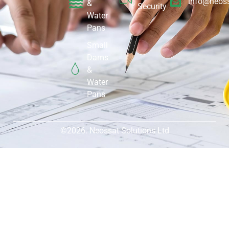
info@neoss
&
Security
Water
Pans
Small
Dams
&
Water
Pans
©2026. Neossat Solutions Ltd