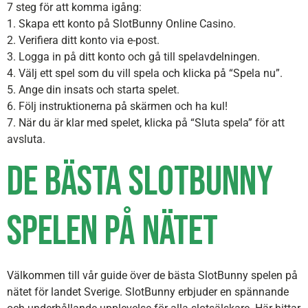
7 steg för att komma igång:
1. Skapa ett konto på SlotBunny Online Casino.
2. Verifiera ditt konto via e-post.
3. Logga in på ditt konto och gå till spelavdelningen.
4. Välj ett spel som du vill spela och klicka på “Spela nu”.
5. Ange din insats och starta spelet.
6. Följ instruktionerna på skärmen och ha kul!
7. När du är klar med spelet, klicka på “Sluta spela” för att
avsluta.
De Bästa SlotBunny
Spelen På Nätet
Välkommen till vår guide över de bästa SlotBunny spelen på
nätet för landet Sverige. SlotBunny erbjuder en spännande