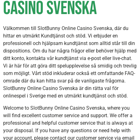
Casino Svenska
Välkommen till SlotBunny Online Casino Svenska, där du
hittar en utmärkt Kundtjänst och stöd. Vi erbjuder en
professionell och hjälpsam kundtjänst som alltid står till din
dispositions. Om du har några frågor eller behöver hjälp med
ditt konto, kontakta vår kundtjänst via e-post eller live-chat.
Vi är här för att göra ditt spelupplevelse så smidig och trevlig
som möjligt. Vårt stöd inkluderar också ett omfattande FAQ-
omrade där du kan hitta svar på de vanligaste frågorna.
SlotBunny Online Casino Svenska är din rätta val för
onlinespel i Sverige med en utmärkt kundtjänst och stöd.
Welcome to SlotBunny Online Casino Svenska, where you
will find excellent customer service and support. We offer a
professional and helpful customer service that is always at
your disposal. If you have any questions or need help with
your account, please contact our customer service via email