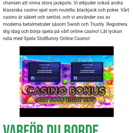
chansen att vinna stora jackpots. Vi erbjuder också andra
klassiska casino spel som roulette, blackjack och poker. Vårt
casino är säkert och seriöst, och vi använder oss av
moderna betalmetoder såsom Swish och Trustly. Registrera
dig idag och börja spela på vårt online casino! Låt lyckan
rulla med Spela SlotBunny Online Casino!
Varför Du Borde