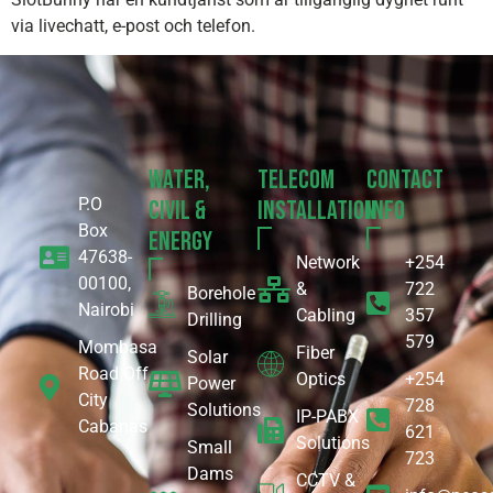
via livechatt, e-post och telefon.
Water,
Telecom
Contact
P.O
Civil &
Installation
Info
Box
Energy
47638-
Network
+254
00100,
&
722
Borehole
Nairobi
Cabling
357
Drilling
579
Mombasa
Fiber
Solar
Road Off
Optics
+254
Power
City
728
Solutions
IP-PABX
Cabanas
621
Solutions
Small
723
Dams
CCTV &