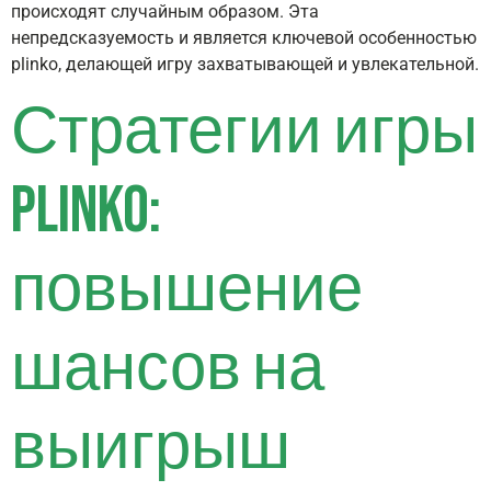
происходят случайным образом. Эта
непредсказуемость и является ключевой особенностью
plinko, делающей игру захватывающей и увлекательной.
Стратегии игры
plinko:
повышение
шансов на
выигрыш