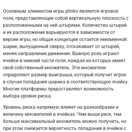
Основным элементом игры plinko является игровое
поле, представляющее собой вертикальную плоскость с
расположенными на ней штырями. Количество штырей
и их расположение варьируются в зависимости от
версии игры, но общая концепция остается неизменной:
шарик, выпущенный сверху, отскакивает от штырей,
меняя направление движения. Важную роль играют
ячейки в нижней части поля, каждая из которых имеет
свой собственный множитель. Эти множители
определяют размер выигрыша, который получит игрок
в случае попадания шарика в соответствующую ячейку.
Многие платформы предоставляют возможность
выбора уровня риска.
Уровень риска напрямую влияет на разнообразие и
величину множителей в ячейках. Чем выше риск, тем
больше максимальный множитель можно получить, но
при этом снижается вероятность попадания в ячейки с