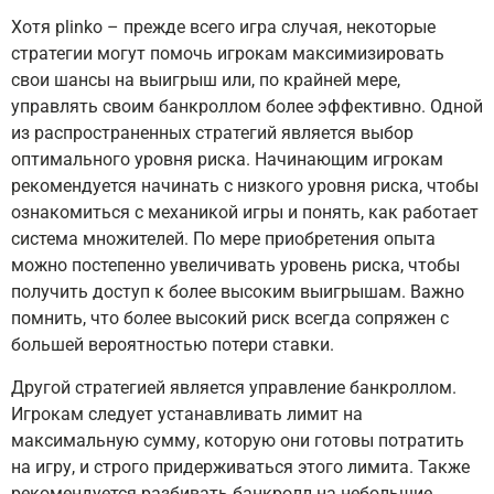
Хотя plinko – прежде всего игра случая, некоторые
стратегии могут помочь игрокам максимизировать
свои шансы на выигрыш или, по крайней мере,
управлять своим банкроллом более эффективно. Одной
из распространенных стратегий является выбор
оптимального уровня риска. Начинающим игрокам
рекомендуется начинать с низкого уровня риска, чтобы
ознакомиться с механикой игры и понять, как работает
система множителей. По мере приобретения опыта
можно постепенно увеличивать уровень риска, чтобы
получить доступ к более высоким выигрышам. Важно
помнить, что более высокий риск всегда сопряжен с
большей вероятностью потери ставки.
Другой стратегией является управление банкроллом.
Игрокам следует устанавливать лимит на
максимальную сумму, которую они готовы потратить
на игру, и строго придерживаться этого лимита. Также
рекомендуется разбивать банкролл на небольшие