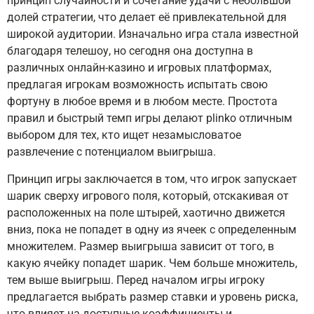
принцип случайности и сочетание удачи с небольшой
долей стратегии, что делает её привлекательной для
широкой аудитории. Изначально игра стала известной
благодаря телешоу, но сегодня она доступна в
различных онлайн-казино и игровых платформах,
предлагая игрокам возможность испытать свою
фортуну в любое время и в любом месте. Простота
правил и быстрый темп игры делают plinko отличным
выбором для тех, кто ищет незамысловатое
развлечение с потенциалом выигрыша.
Принцип игры заключается в том, что игрок запускает
шарик сверху игрового поля, который, отскакивая от
расположенных на поле штырей, хаотично движется
вниз, пока не попадет в одну из ячеек с определенным
множителем. Размер выигрыша зависит от того, в
какую ячейку попадет шарик. Чем больше множитель,
тем выше выигрыш. Перед началом игры игроку
предлагается выбрать размер ставки и уровень риска,
что влияет на доступные коэффициенты и,