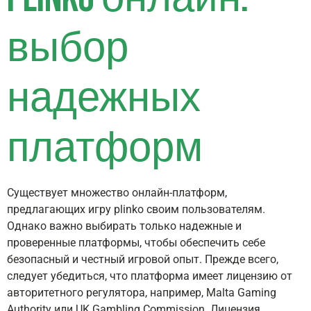
выбор
надежных
платформ
Существует множество онлайн-платформ,
предлагающих игру plinko своим пользователям.
Однако важно выбирать только надежные и
проверенные платформы, чтобы обеспечить себе
безопасный и честный игровой опыт. Прежде всего,
следует убедиться, что платформа имеет лицензию от
авторитетного регулятора, например, Malta Gaming
Authority или UK Gambling Commission. Лицензия