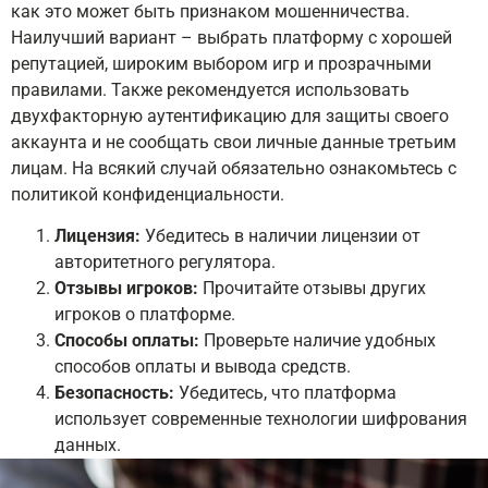
как это может быть признаком мошенничества.
Наилучший вариант – выбрать платформу с хорошей
репутацией, широким выбором игр и прозрачными
правилами. Также рекомендуется использовать
двухфакторную аутентификацию для защиты своего
аккаунта и не сообщать свои личные данные третьим
лицам. На всякий случай обязательно ознакомьтесь с
политикой конфиденциальности.
Лицензия:
Убедитесь в наличии лицензии от
авторитетного регулятора.
Отзывы игроков:
Прочитайте отзывы других
игроков о платформе.
Способы оплаты:
Проверьте наличие удобных
способов оплаты и вывода средств.
Безопасность:
Убедитесь, что платформа
использует современные технологии шифрования
данных.