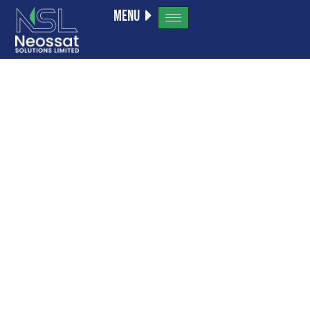
Menu
Удача в
каждом
отскоке