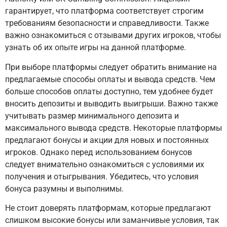
гарантирует, что платформа соответствует строгим
требованиям безопасности и справедливости. Также
важно ознакомиться с отзывами других игроков, чтобы
узнать об их опыте игры на данной платформе.
При выборе платформы следует обратить внимание на
предлагаемые способы оплаты и вывода средств. Чем
больше способов оплаты доступно, тем удобнее будет
вносить депозиты и выводить выигрыши. Важно также
учитывать размер минимального депозита и
максимального вывода средств. Некоторые платформы
предлагают бонусы и акции для новых и постоянных
игроков. Однако перед использованием бонусов
следует внимательно ознакомиться с условиями их
получения и отыгрывания. Убедитесь, что условия
бонуса разумны и выполнимы.
Не стоит доверять платформам, которые предлагают
слишком высокие бонусы или заманчивые условия, так