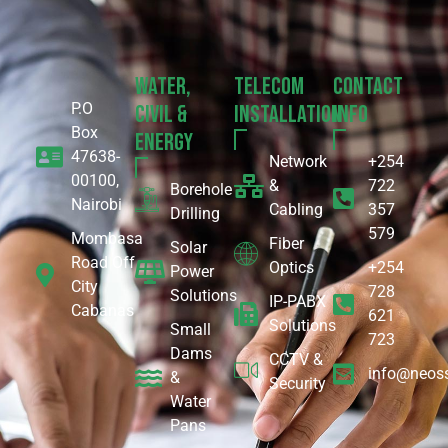
Water,
Telecom
Contact
P.O
Civil &
Installation
Info
Box
Energy
47638-
Network
+254
00100,
&
722
Borehole
Nairobi
Cabling
357
Drilling
579
Mombasa
Fiber
Solar
Road Off
Optics
+254
Power
City
728
Solutions
IP-PABX
Cabanas
621
Solutions
Small
723
Dams
CCTV &
info@neoss
&
Security
Water
Pans