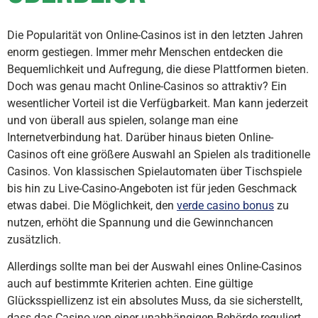
Die Popularität von Online-Casinos ist in den letzten Jahren
enorm gestiegen. Immer mehr Menschen entdecken die
Bequemlichkeit und Aufregung, die diese Plattformen bieten.
Doch was genau macht Online-Casinos so attraktiv? Ein
wesentlicher Vorteil ist die Verfügbarkeit. Man kann jederzeit
und von überall aus spielen, solange man eine
Internetverbindung hat. Darüber hinaus bieten Online-
Casinos oft eine größere Auswahl an Spielen als traditionelle
Casinos. Von klassischen Spielautomaten über Tischspiele
bis hin zu Live-Casino-Angeboten ist für jeden Geschmack
etwas dabei. Die Möglichkeit, den
verde casino bonus
zu
nutzen, erhöht die Spannung und die Gewinnchancen
zusätzlich.
Allerdings sollte man bei der Auswahl eines Online-Casinos
auch auf bestimmte Kriterien achten. Eine gültige
Glücksspiellizenz ist ein absolutes Muss, da sie sicherstellt,
dass das Casino von einer unabhängigen Behörde reguliert