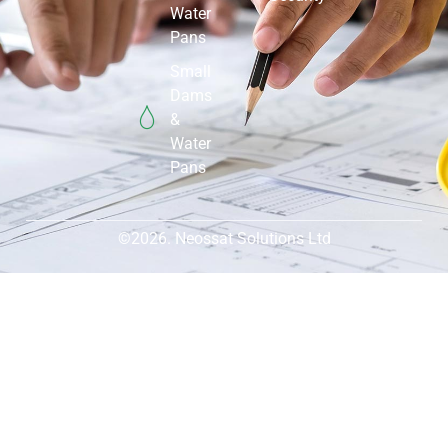
Water
Pans
Small
Dams
&
Water
Pans
©2026. Neossat Solutions Ltd