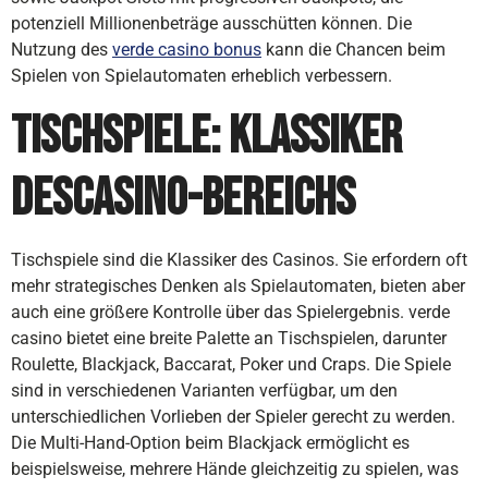
potenziell Millionenbeträge ausschütten können. Die
Nutzung des
verde casino bonus
kann die Chancen beim
Spielen von Spielautomaten erheblich verbessern.
Tischspiele: Klassiker
desCasino-Bereichs
Tischspiele sind die Klassiker des Casinos. Sie erfordern oft
mehr strategisches Denken als Spielautomaten, bieten aber
auch eine größere Kontrolle über das Spielergebnis. verde
casino bietet eine breite Palette an Tischspielen, darunter
Roulette, Blackjack, Baccarat, Poker und Craps. Die Spiele
sind in verschiedenen Varianten verfügbar, um den
unterschiedlichen Vorlieben der Spieler gerecht zu werden.
Die Multi-Hand-Option beim Blackjack ermöglicht es
beispielsweise, mehrere Hände gleichzeitig zu spielen, was