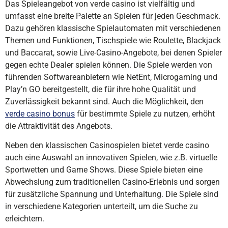
Das Spieleangebot von verde casino ist vielfältig und
umfasst eine breite Palette an Spielen für jeden Geschmack.
Dazu gehören klassische Spielautomaten mit verschiedenen
Themen und Funktionen, Tischspiele wie Roulette, Blackjack
und Baccarat, sowie Live-Casino-Angebote, bei denen Spieler
gegen echte Dealer spielen können. Die Spiele werden von
führenden Softwareanbietern wie NetEnt, Microgaming und
Play’n GO bereitgestellt, die für ihre hohe Qualität und
Zuverlässigkeit bekannt sind. Auch die Möglichkeit, den
verde casino bonus
für bestimmte Spiele zu nutzen, erhöht
die Attraktivität des Angebots.
Neben den klassischen Casinospielen bietet verde casino
auch eine Auswahl an innovativen Spielen, wie z.B. virtuelle
Sportwetten und Game Shows. Diese Spiele bieten eine
Abwechslung zum traditionellen Casino-Erlebnis und sorgen
für zusätzliche Spannung und Unterhaltung. Die Spiele sind
in verschiedene Kategorien unterteilt, um die Suche zu
erleichtern.