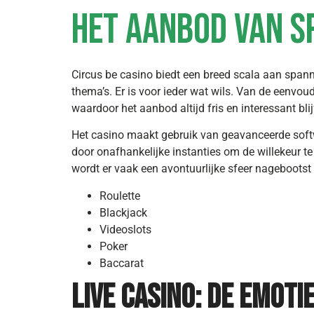
Het Aanbod van Sp
Circus be casino biedt een breed scala aan spanne
thema’s. Er is voor ieder wat wils. Van de eenvo
waardoor het aanbod altijd fris en interessant bli
Het casino maakt gebruik van geavanceerde softw
door onafhankelijke instanties om de willekeur t
wordt er vaak een avontuurlijke sfeer nagebootst
Roulette
Blackjack
Videoslots
Poker
Baccarat
Live Casino: De Emoti