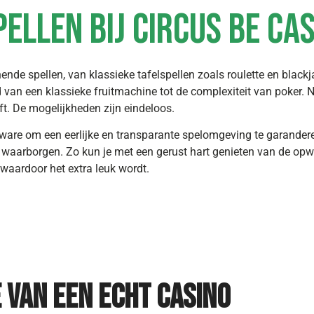
ellen bij Circus be Ca
nde spellen, van klassieke tafelspellen zoals roulette en black
ud van een klassieke fruitmachine tot de complexiteit van poker
jft. De mogelijkheden zijn eindeloos.
are om een eerlijke en transparante spelomgeving te garanderen
e waarborgen. Zo kun je met een gerust hart genieten van de op
 waardoor het extra leuk wordt.
e van een Echt Casino