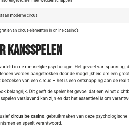
diatorengevechten met weddenschappen
staan moderne circus
gratie van circus-elementen in online casino’s
er Kansspelen
rteld in de menselijke psychologie. Het gevoel van spanning, d
. Mensen worden aangetrokken door de mogelijkheid om een groot 
 bezoeken van een circus – het is een ontsnapping aan de realite
ok belangrijk. Dit geeft de speler het gevoel dat een winst dicht
sspelen verslavend kan zijn en dat het essentieel is om verantw
lusief
circus be casino
, gebruikmaken van deze psychologische 
anismen en speelt verantwoord.