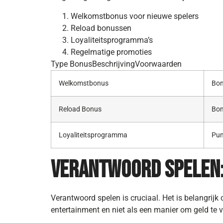
Welkomstbonus voor nieuwe spelers
Reload bonussen
Loyaliteitsprogramma’s
Regelmatige promoties
Type BonusBeschrijvingVoorwaarden
Welkomstbonus
Bon
Reload Bonus
Bon
Loyaliteitsprogramma
Pun
Verantwoord Spelen:
Verantwoord spelen is cruciaal. Het is belangrijk 
entertainment en niet als een manier om geld te v