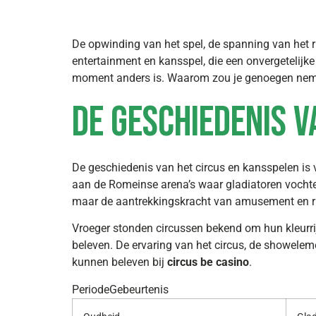
De opwinding van het spel, de spanning van het r
entertainment en kansspel, die een onvergetelijke
moment anders is. Waarom zou je genoegen nemen
De Geschiedenis v
De geschiedenis van het circus en kansspelen is
aan de Romeinse arena’s waar gladiatoren vocht
maar de aantrekkingskracht van amusement en ris
Vroeger stonden circussen bekend om hun kleurrij
beleven. De ervaring van het circus, de showeleme
kunnen beleven bij
circus be casino
.
PeriodeGebeurtenis