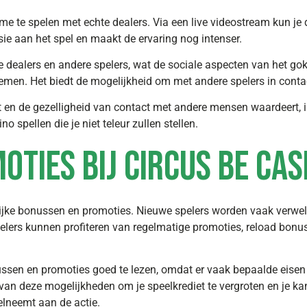
ime te spelen met echte dealers. Via een live videostream kun je 
ie aan het spel en maakt de ervaring nog intenser.
dealers en andere spelers, wat de sociale aspecten van het gok
 nemen. Het biedt de mogelijkheid om met andere spelers in cont
 en de gezelligheid van contact met andere mensen waardeert, is 
o spellen die je niet teleur zullen stellen.
ties bij Circus be Cas
lijke bonussen en promoties. Nieuwe spelers worden vaak verwe
elers kunnen profiteren van regelmatige promoties, reload bonuss
ssen en promoties goed te lezen, omdat er vaak bepaalde eisen
an deze mogelijkheden om je speelkrediet te vergroten en je ka
eelneemt aan de actie.