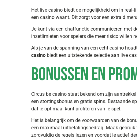
Het live casino biedt de mogelijkheid om in real-t
een casino waant. Dit zorgt voor een extra dimens
Je kunt via een chatfunctie communiceren met de 
inzetlimieten voor spelers die meer risico willen
Als je van de spanning van een echt casino houdt
casino
biedt een uitstekende selectie aan live casin
Bonussen en Promo
Circus be casino staat bekend om zijn aantrekke
een stortingsbonus en gratis spins. Bestaande sp
dat je optimaal kunt profiteren van je spel.
Het is belangrijk om de voorwaarden van de bonu
een maximaal uitbetalingsbedrag. Maak gebruik v
zorgvuldig de regels lezen en voordat je actief d