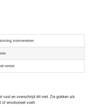
torting, inzetvereisten
sten
eit vereist
 vast en overschrijd dit niet. Zie gokken als
t of emotioneel voelt.