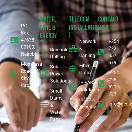
Water,
Telecom
Contact
P.O
Civil &
Installation
Info
Box
Energy
47638-
Network
+254
00100,
&
722
Borehole
Nairobi
Cabling
357
Drilling
579
Mombasa
Fiber
Solar
Road Off
Optics
+254
Power
City
728
Solutions
IP-PABX
Cabanas
621
Solutions
Small
723
Dams
CCTV &
info@neoss
&
Security
Water
Pans
Small