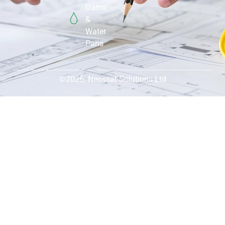
Dams
&
Water
Pans
©2026. Neossat Solutions Ltd