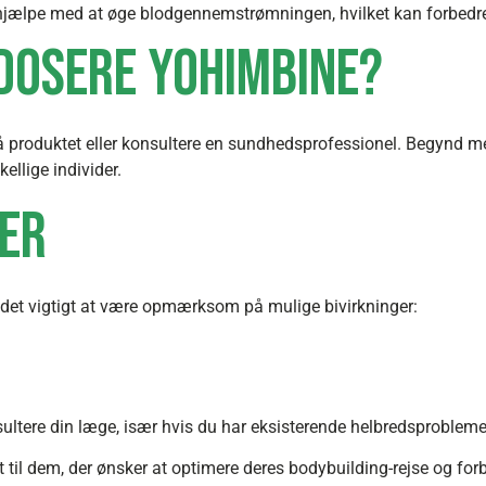
jælpe med at øge blodgennemstrømningen, hvilket kan forbed
dosere Yohimbine?
 produktet eller konsultere en sundhedsprofessionel. Begynd me
ellige individer.
ger
r det vigtigt at være opmærksom på mulige bivirkninger:
onsultere din læge, især hvis du har eksisterende helbredsproblem
til dem, der ønsker at optimere deres bodybuilding-rejse og for