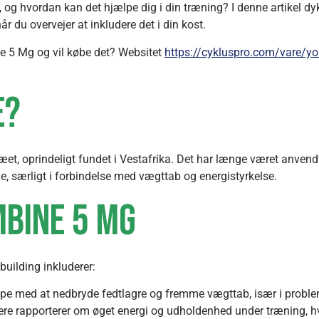
og hvordan kan det hjælpe dig i din træning? I denne artikel dyk
du overvejer at inkludere det i din kost.
ne 5 Mg og vil købe det? Websitet
https://cykluspro.com/vare/y
e?
æet, oprindeligt fundet i Vestafrika. Det har længe været anven
e, særligt i forbindelse med vægttab og energistyrkelse.
mbine 5 Mg
uilding inkluderer:
e med at nedbryde fedtlagre og fremme vægttab, især i probl
re rapporterer om øget energi og udholdenhed under træning, hvi