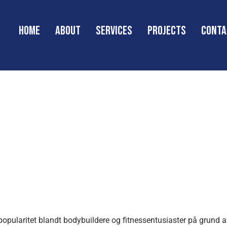
Home
About
Services
Projects
Conta
5 Mg: En Guide
ing
popularitet blandt bodybuildere og fitnessentusiaster på grund af