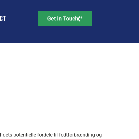
ct
Get in Touch
 til
 dets potentielle fordele til fedtforbrænding og