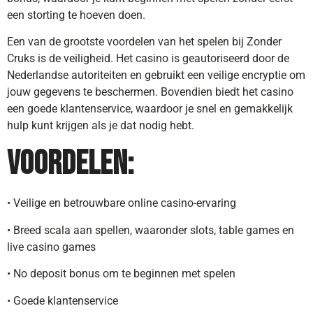
een storting te hoeven doen.
Een van de grootste voordelen van het spelen bij Zonder
Cruks is de veiligheid. Het casino is geautoriseerd door de
Nederlandse autoriteiten en gebruikt een veilige encryptie om
jouw gegevens te beschermen. Bovendien biedt het casino
een goede klantenservice, waardoor je snel en gemakkelijk
hulp kunt krijgen als je dat nodig hebt.
Voordelen:
• Veilige en betrouwbare online casino-ervaring
• Breed scala aan spellen, waaronder slots, table games en
live casino games
• No deposit bonus om te beginnen met spelen
• Goede klantenservice