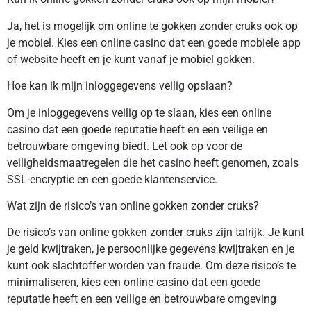
Ja, het is mogelijk om online te gokken zonder cruks ook op
je mobiel. Kies een online casino dat een goede mobiele app
of website heeft en je kunt vanaf je mobiel gokken.
Hoe kan ik mijn inloggegevens veilig opslaan?
Om je inloggegevens veilig op te slaan, kies een online
casino dat een goede reputatie heeft en een veilige en
betrouwbare omgeving biedt. Let ook op voor de
veiligheidsmaatregelen die het casino heeft genomen, zoals
SSL-encryptie en een goede klantenservice.
Wat zijn de risico’s van online gokken zonder cruks?
De risico’s van online gokken zonder cruks zijn talrijk. Je kunt
je geld kwijtraken, je persoonlijke gegevens kwijtraken en je
kunt ook slachtoffer worden van fraude. Om deze risico’s te
minimaliseren, kies een online casino dat een goede
reputatie heeft en een veilige en betrouwbare omgeving