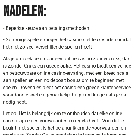
Nadelen:
• Beperkte keuze aan betalingsmethoden
• Sommige spelers mogen het casino niet leuk vinden omdat
het niet zo veel verschillende spellen heeft
Als je op zoek bent naar een online casino zonder cruks, dan
is Zonder Cruks een goede optie. Het casino biedt een veilige
en betrouwbare online casino-ervaring, met een breed scala
aan spellen en een no deposit bonus om te beginnen met
spelen. Bovendies biedt het casino een goede klantenservice,
waardoor je snel en gemakkelijk hulp kunt krijgen als je dat
nodig hebt.
Let op: Het is belangrijk om te onthouden dat elke online
casino zijn eigen voorwaarden en regels heeft. Voordat je
begint met spelen, is het belangrijk om de voorwaarden en