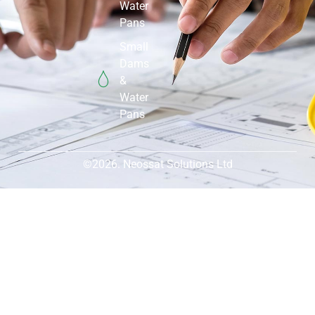
Water
Pans
Small
Dams
&
Water
Pans
©2026. Neossat Solutions Ltd