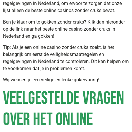
regelgevingen in Nederland, om ervoor te zorgen dat onze
lijst alleen de beste online casinos zonder cruks bevat.
Ben je klaar om te gokken zonder cruks? Klik dan hieronder
op de link naar het beste online casino zonder cruks in
Nederland en ga gokken!
Tip: Als je een online casino zonder cruks zoekt, is het
belangrijk om eerst de veiligheidsmaatregelen en
regelgevingen in Nederland te controleren. Dit kan helpen om
te voorkomen dat je in problemen komt.
Wij wensen je een veilige en leuke gokervaring!
Veelgestelde vragen
over het online