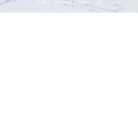
©2026. Neossat Solutions Ltd