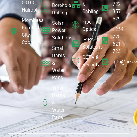
00100,
&
722
Borehole
Nairobi
Cabling
357
Drilling
579
Mombasa
Fiber
Solar
Road Off
Optics
+254
Power
City
728
Solutions
IP-PABX
Cabanas
621
Solutions
Small
723
Dams
CCTV &
info@neoss
&
Security
Water
Pans
Small
Dams
&
Water
Pans