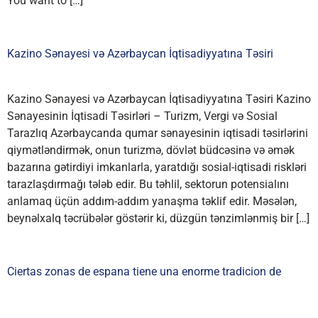
You want to […]
Kazino Sənayesi və Azərbaycan İqtisadiyyatına Təsiri
Kazino Sənayesi və Azərbaycan İqtisadiyyatına Təsiri Kazino
Sənayesinin İqtisadi Təsirləri – Turizm, Vergi və Sosial
Tarazlıq Azərbaycanda qumar sənayesinin iqtisadi təsirlərini
qiymətləndirmək, onun turizmə, dövlət büdcəsinə və əmək
bazarına gətirdiyi imkanlarla, yaratdığı sosial-iqtisadi riskləri
tarazlaşdırmağı tələb edir. Bu təhlil, sektorun potensialını
anlamaq üçün addım-addım yanaşma təklif edir. Məsələn,
beynəlxalq təcrübələr göstərir ki, düzgün tənzimlənmiş bir […]
Ciertas zonas de espana tiene una enorme tradicion de