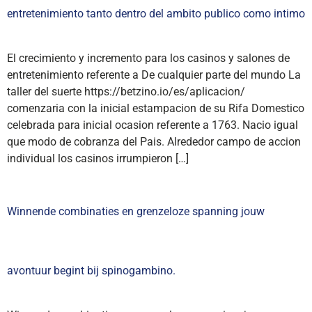
entretenimiento tanto dentro del ambito publico como intimo
El crecimiento y incremento para los casinos y salones de
entretenimiento referente a De cualquier parte del mundo La
taller del suerte https://betzino.io/es/aplicacion/
comenzaria con la inicial estampacion de su Rifa Domestico
celebrada para inicial ocasion referente a 1763. Nacio igual
que modo de cobranza del Pais. Alrededor campo de accion
individual los casinos irrumpieron […]
Winnende combinaties en grenzeloze spanning jouw
avontuur begint bij spinogambino.