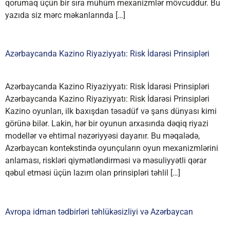
qorumaq üçün bir sıra mühüm mexanizmlər mövcuddur. Bu
yazıda siz mərc məkanlarında […]
Azərbaycanda Kazino Riyaziyyatı: Risk İdarəsi Prinsipləri
Azərbaycanda Kazino Riyaziyyatı: Risk İdarəsi Prinsipləri
Azərbaycanda Kazino Riyaziyyatı: Risk İdarəsi Prinsipləri
Kazino oyunları, ilk baxışdan təsadüf və şans dünyası kimi
görünə bilər. Lakin, hər bir oyunun arxasında dəqiq riyazi
modellər və ehtimal nəzəriyyəsi dayanır. Bu məqalədə,
Azərbaycan kontekstində oyunçuların oyun mexanizmlərini
anlaması, riskləri qiymətləndirməsi və məsuliyyətli qərar
qəbul etməsi üçün lazım olan prinsipləri təhlil […]
Avropa idman tədbirləri təhlükəsizliyi və Azərbaycan